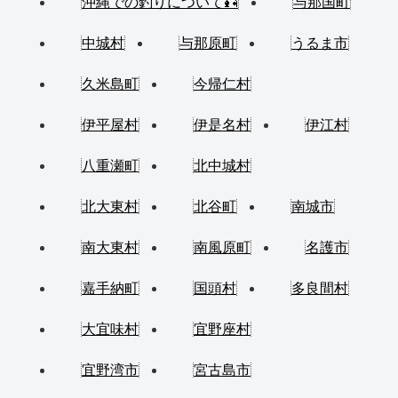
沖縄での釣りについて🎣
与那国町
中城村
与那原町
うるま市
久米島町
今帰仁村
伊平屋村
伊是名村
伊江村
八重瀬町
北中城村
北大東村
北谷町
南城市
南大東村
南風原町
名護市
嘉手納町
国頭村
多良間村
大宜味村
宜野座村
宜野湾市
宮古島市