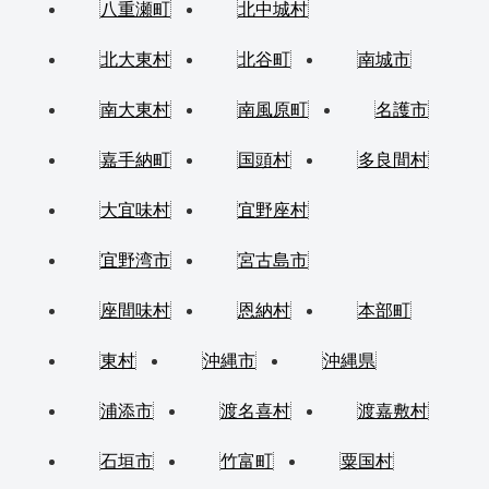
八重瀬町
北中城村
北大東村
北谷町
南城市
南大東村
南風原町
名護市
嘉手納町
国頭村
多良間村
大宜味村
宜野座村
宜野湾市
宮古島市
座間味村
恩納村
本部町
東村
沖縄市
沖縄県
浦添市
渡名喜村
渡嘉敷村
石垣市
竹富町
粟国村