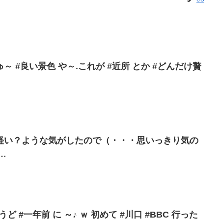
 #良い景色 や～.これが #近所 とか #どんだけ贅
軽い？ような気がしたので（・・・思いっきり気の
…
ど #一年前 に ～♪ ｗ 初めて #川口 #BBC 行った