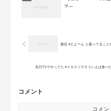
ッ…
最近 #どよーん と曇ってるこ
先日TVでやってた #イカスミ汁そういえば食
コメント
コメン