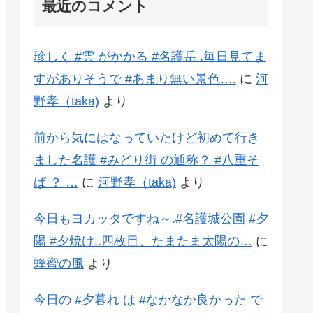
最近のコメント
珍しく #雲 がかかる #名護岳 .毎日見てま
すがありそうで #あまり無い景色….
に
河
野孝（taka)
より
前から気にはなっていたけど初めて行き
ました名護 #みどり街 の通称？ #八重そ
ば ？ …
に
河野孝（taka)
より
今日もヨカッタですね～.#名護城公園 #夕
陽 #夕焼け..四枚目、たまたま太陽の…
に
蜂蜜の風
より
今日の #夕暮れ は #なかなか良かった で