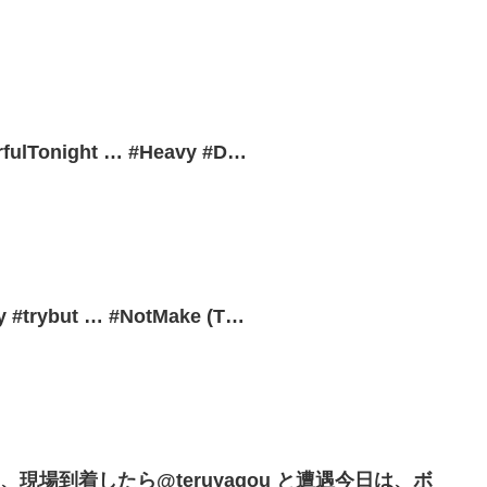
rfulTonight … #Heavy #D…
 #trybut … #NotMake (T…
現場到着したら@teruyagou と遭遇今日は、ボ