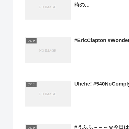
時の…
#EricClapton #Wonde
ブログ
Uhehe! #540NoComply
ブログ
#うふふ～～～ｗ今日は、
ブログ