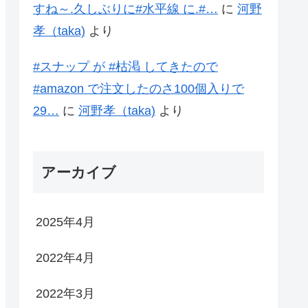
すね～.久しぶりに#水平線 に.#…
に
河野
孝（taka)
より
#スナップ が #枯渇 してきたので
#amazon で注文したのさ100個入りで
29…
に
河野孝（taka)
より
アーカイブ
2025年4月
2022年4月
2022年3月