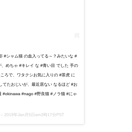
影 #シャム猫 の血入ってる～？みたいな #
めちゃ #キレイ な #青い目 でした 手の
ところで、ワタクシお気に入りの #茶虎 に
してたおじいが、最近居ない なるほど #お
okinawa #nago #野良猫 #ノラ猫 #にゃ
 –
2019年Jan月5日am2時17分PST