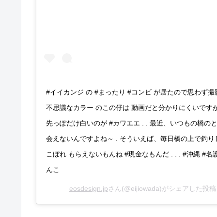
#イイカンジ の #まったり #コンビ が居たので思わず撮
不思議なカラー のこの仔は 動画だと分かりにくいですが、
先っぽだけ白いのが #カワエエ . . 最近、いつもの橋の
会えないんですよね～ . そういえば、毎日橋の上で釣り
こぼれ もらえないもんね #現金なもんだ . . . #沖縄 #名護 #
んこ
eosdesign.jp
さん(@eijiowada)がシェアした投稿