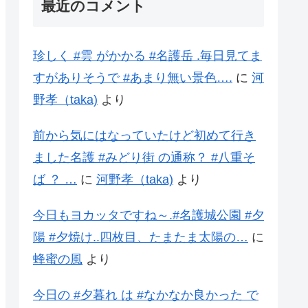
最近のコメント
珍しく #雲 がかかる #名護岳 .毎日見てま
すがありそうで #あまり無い景色….
に
河
野孝（taka)
より
前から気にはなっていたけど初めて行き
ました名護 #みどり街 の通称？ #八重そ
ば ？ …
に
河野孝（taka)
より
今日もヨカッタですね～.#名護城公園 #夕
陽 #夕焼け..四枚目、たまたま太陽の…
に
蜂蜜の風
より
今日の #夕暮れ は #なかなか良かった で