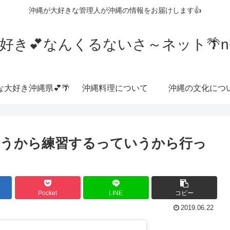
沖縄が大好きな管理人が沖縄の情報をお届けします👍
好き💕なんくるないさ～ネット🌴nkrn
な大好き沖縄県💕🌴
沖縄料理について
沖縄の文化につ
ていうから練習するっていうから行っ
Pocket
LINE
コピー
2019.06.22