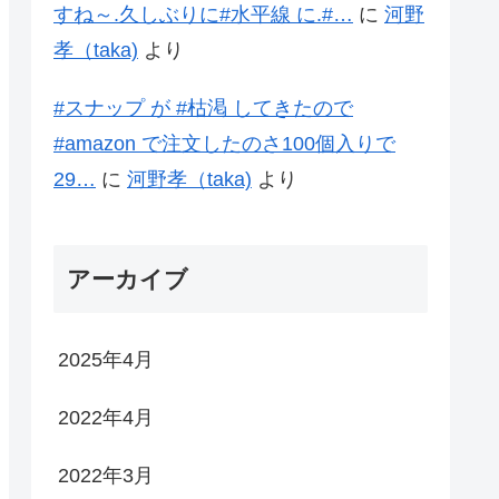
すね～.久しぶりに#水平線 に.#…
に
河野
孝（taka)
より
#スナップ が #枯渇 してきたので
#amazon で注文したのさ100個入りで
29…
に
河野孝（taka)
より
アーカイブ
2025年4月
2022年4月
2022年3月