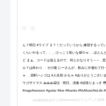
ん？明日 #ライブ 🎸？！だっていうから 練習するってい
くらいやるって、、、けっこう長いな😅💦ｗ . . ほ
ど まぁ、コードは追えるので、何とかなりそう～～ . 
ル？は終わり . . その後 にーさんが、飲みに🍺連れて行
ｗ . . 四軒ハシゴは #人生初 かもｗ #ありがとうございます
ウゴザイマス 🙏🙏🙏😂泣 . 明日、演奏 #頑張りまっす 😳👍🎵
#nago#session #guitar #live #thanks #NoMusicNo
eosdesign.jp
さん(@eijiowada)がシェアした投稿 