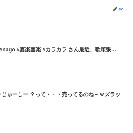
eo
wa #nago #嘉楽嘉楽 #カラカラ さん最近、歌頑張…
ーじゅーしー ？って・・・売ってるのね～ｗズラッ