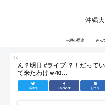
沖縄大
沖縄の歴史
みん
ん？明日 #ライブ ？！だっ
て来たわけｗ40…
Twitter
Facebook
はてブ