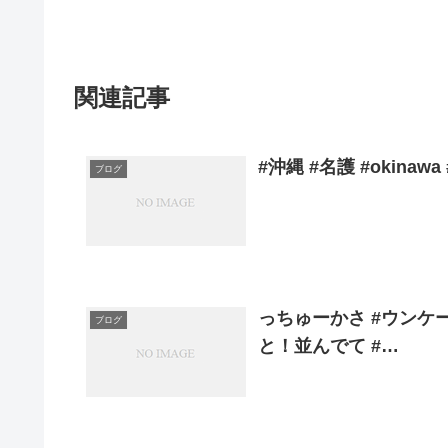
関連記事
#沖縄 #名護 #okina
ブログ
っちゅーかさ #ウンケ
ブログ
と！並んでて #…