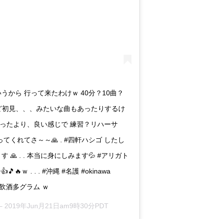
うから 行って来たわけｗ 40分？10曲？
とんど初見、、、みたいな曲もあったりするけ
思ったより、良い感じで 練習？リハーサ
ってくれてさ～～🙏 . #四軒ハシゴ したし
 🙏 . . 本当に身にしみます💦 #アリガト
🔥ｗ . . . #沖縄 #名護 #okinawa
Life #飲酒多グラム ｗ
–
2019年Jun月21日am9時30分PDT