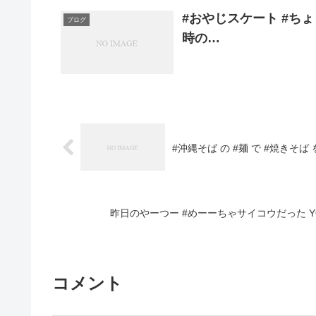
#おやじスケート #ちょう
ブログ
時の…
#沖縄そば の #麺 で #焼きそ
昨日のやーつー #めーーちゃサイコウだった 
コメント