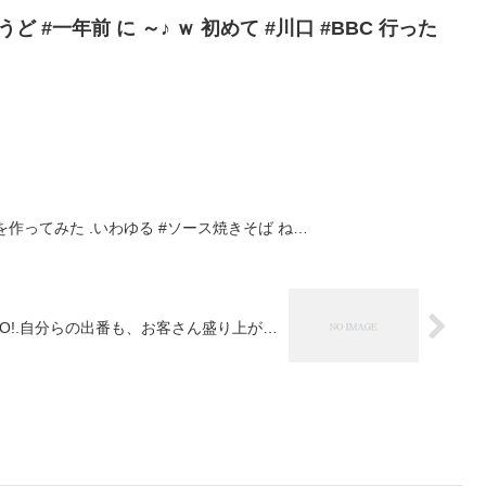
ど #一年前 に ～♪ ｗ 初めて #川口 #BBC 行った
ば を作ってみた .いわゆる #ソース焼きそば ね…
YO!.自分らの出番も、お客さん盛り上が…