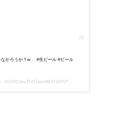
ろうか？w . . #生ビール #ビール
 –
2018年Dec月4日am4時37分PST