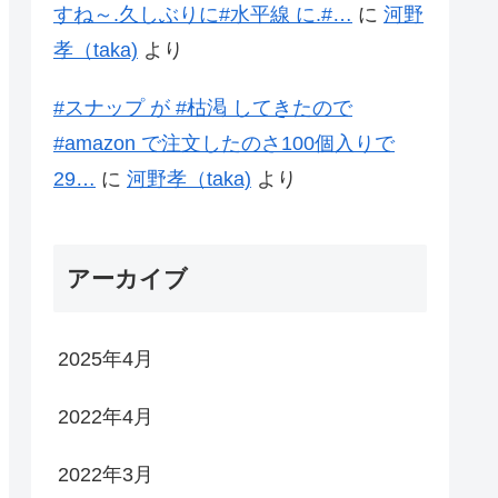
すね～.久しぶりに#水平線 に.#…
に
河野
孝（taka)
より
#スナップ が #枯渇 してきたので
#amazon で注文したのさ100個入りで
29…
に
河野孝（taka)
より
アーカイブ
2025年4月
2022年4月
2022年3月