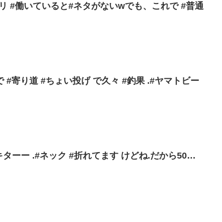
ツリ #働いていると#ネタがないwでも、これで #普通
#寄り道 #ちょい投げ で久々 #釣果 .#ヤマトビー
#キターー .#ネック #折れてます けどね.だから50…