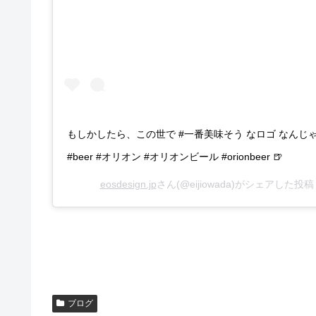
もしかしたら、この世で #一番美味そう なロゴ なんじゃなか
#beer #オリオン #オリオンビール #orionbeer 🍺
eosdesign.jp
さん(@eijiowada)がシェアした投稿
ブログ