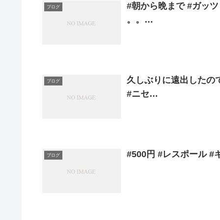
#朝から晩まで #ガッ
ブログ
。。…
久しぶりに遠出したので 
ブログ
#ニセ…
#500円 #レスポール 
ブログ