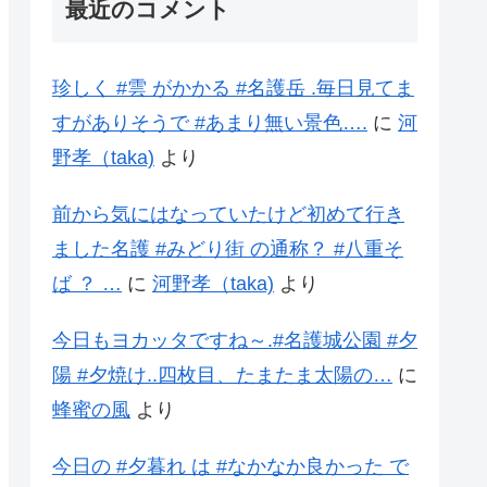
最近のコメント
珍しく #雲 がかかる #名護岳 .毎日見てま
すがありそうで #あまり無い景色….
に
河
野孝（taka)
より
前から気にはなっていたけど初めて行き
ました名護 #みどり街 の通称？ #八重そ
ば ？ …
に
河野孝（taka)
より
今日もヨカッタですね～.#名護城公園 #夕
陽 #夕焼け..四枚目、たまたま太陽の…
に
蜂蜜の風
より
今日の #夕暮れ は #なかなか良かった で