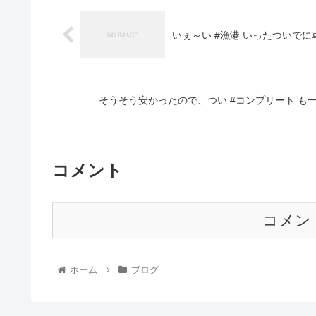
いぇ～い #漁港 いったついでに
そうそう安かったので、つい #コンプリート も一
コメント
コメン
ホーム
ブログ