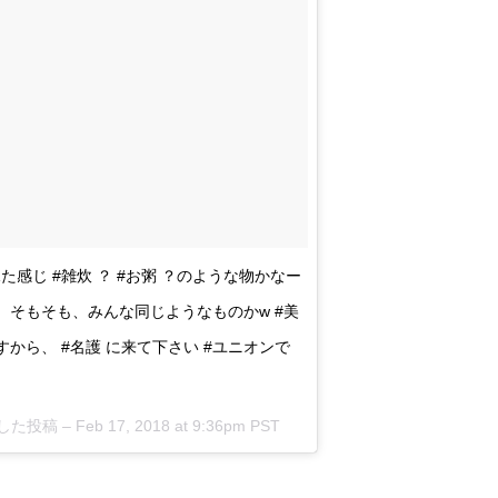
た感じ #雑炊 ？ #お粥 ？のような物かなー
まぁ、そもそも、みんな同じようなものかw #美
ですから、 #名護 に来て下さい #ユニオンで
アした投稿 –
Feb 17, 2018 at 9:36pm PST