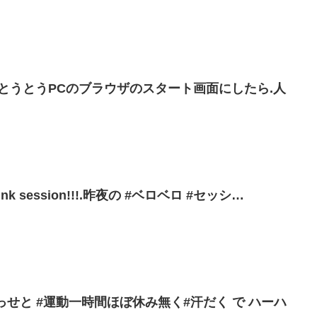
ぎて.とうとうPCのブラウザのスタート画面にしたら.人
nk session!!!.昨夜の #ベロベロ #セッシ…
っせと #運動一時間ほぼ休み無く#汗だく で ハーハ