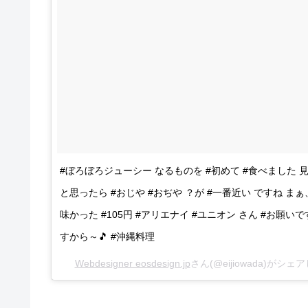
#ぼろぼろジューシー なるものを #初めて #食べました 見
と思ったら #おじや #おぢや ？が #一番近い ですね 
味かった #105円 #アリエナイ #ユニオン さん #お願い
すから～🎵 #沖縄料理
Webdesigner eosdesign.jp
さん(@eijiowada)がシェ