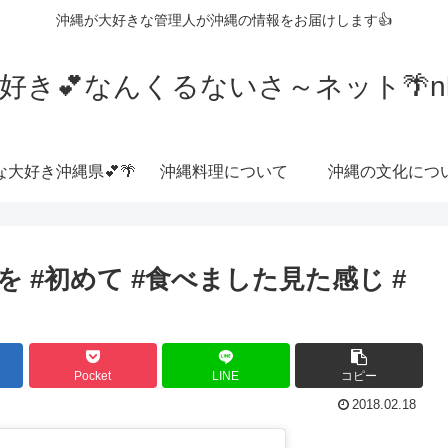
沖縄が大好きな管理人が沖縄の情報をお届けします👍
好き💕なんくるないさ～ネット🌴nkrn
な大好き沖縄県💕🌴
沖縄料理について
沖縄の文化につ
 #初めて #食べました見た感じ #
Pocket
LINE
コピー
2018.02.18