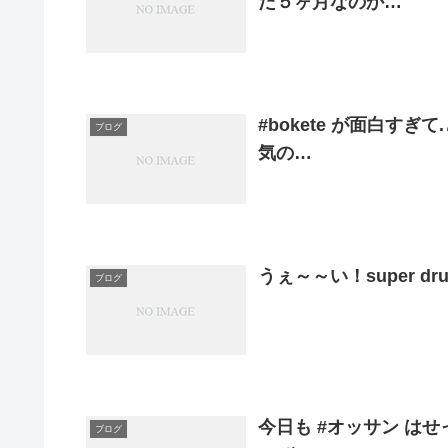
だ５ヶ月なのか…
#bokete が面白す
ブログ
気の…
うぇ～～い！super dru
ブログ
今日も #オッサン はせ
ブログ