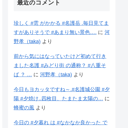
最近のコメント
珍しく #雲 がかかる #名護岳 .毎日見てま
すがありそうで #あまり無い景色….
に
河
野孝（taka)
より
前から気にはなっていたけど初めて行き
ました名護 #みどり街 の通称？ #八重そ
ば ？ …
に
河野孝（taka)
より
今日もヨカッタですね～.#名護城公園 #夕
陽 #夕焼け..四枚目、たまたま太陽の…
に
蜂蜜の風
より
今日の #夕暮れ は #なかなか良かった で