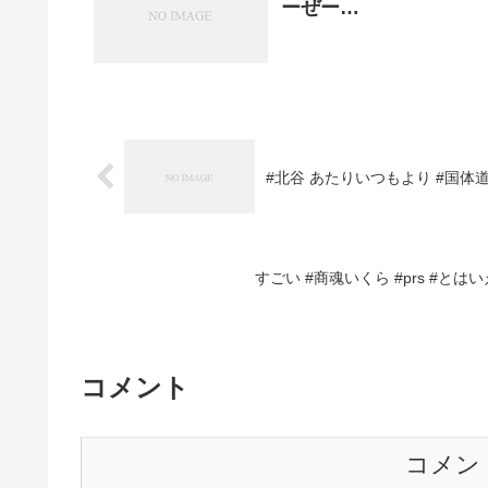
ーぜー…
#北谷 あたりいつもより #国体
すごい #商魂いくら #prs #とは
コメント
コメン