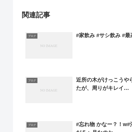
関連記事
#家飲み #サシ飲み #最高
ブログ
近所の木がけっこうや
ブログ
たが、周りがキレイ…
#忘れ物 かなー？！w
ブログ