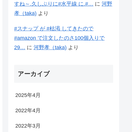
すね～.久しぶりに#水平線 に.#…
に
河野
孝（taka)
より
#スナップ が #枯渇 してきたので
#amazon で注文したのさ100個入りで
29…
に
河野孝（taka)
より
アーカイブ
2025年4月
2022年4月
2022年3月