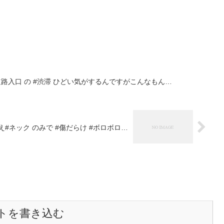
道路入口 の #渋滞 ひどい気がするんですがこんなもん…
いえ#ネック のみで #傷だらけ #ボロボロ…
トを書き込む