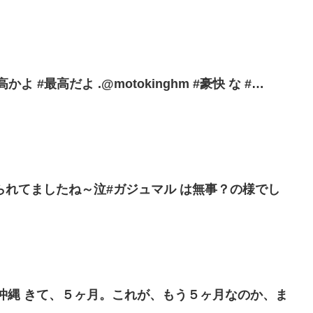
かよ #最高だよ .@motokinghm #豪快 な #…
られてましたね～泣#ガジュマル は無事？の様でし
#沖縄 きて、５ヶ月。これが、もう５ヶ月なのか、ま