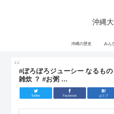
沖縄大
沖縄の歴史
みん
#ぼろぼろジューシー なるものを
雑炊 ？ #お粥 …
Twitter
Facebook
はてブ