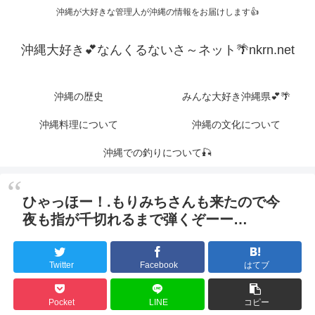
沖縄が大好きな管理人が沖縄の情報をお届けします👍
沖縄大好き💕なんくるないさ～ネット🌴nkrn.net
沖縄の歴史
みんな大好き沖縄県💕🌴
沖縄料理について
沖縄の文化について
沖縄での釣りについて🎣
ひゃっほー！.もりみちさんも来たので今
夜も指が千切れるまで弾くぞーー…
Twitter
Facebook
はてブ
Pocket
LINE
コピー