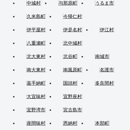
中城村
与那原町
うるま市
久米島町
今帰仁村
伊平屋村
伊是名村
伊江村
八重瀬町
北中城村
北大東村
北谷町
南城市
南大東村
南風原町
名護市
嘉手納町
国頭村
多良間村
大宜味村
宜野座村
宜野湾市
宮古島市
座間味村
恩納村
本部町