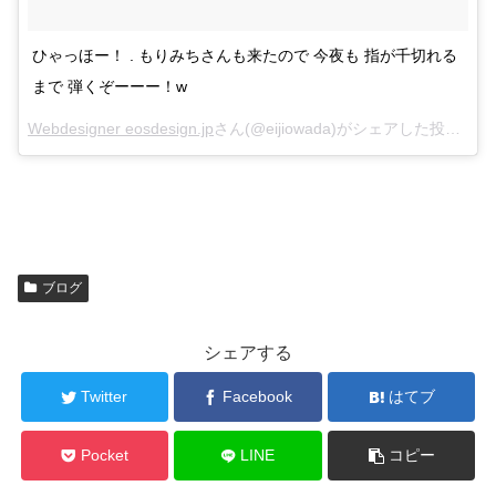
ひゃっほー！ . もりみちさんも来たので 今夜も 指が千切れる
まで 弾くぞーーー！w
Webdesigner eosdesign.jp
さん(@eijiowada)がシェアした投稿 –
2
ブログ
シェアする
Twitter
Facebook
はてブ
Pocket
LINE
コピー