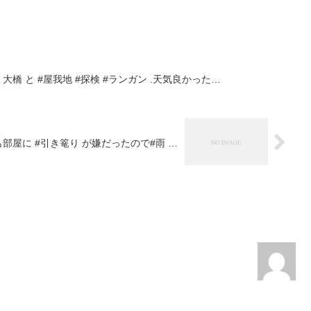
橋 と #屋我地 #探検 #ランガン .天気良かった…
も部屋に #引き篭り が嫌だったので#雨 …