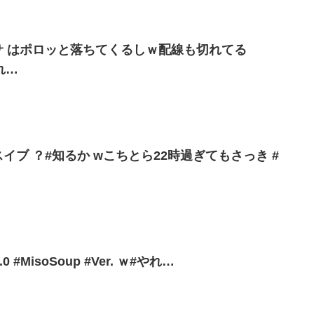
サ はポロッと落ちてくるしｗ配線も切れてる
れ…
イブ ？#知るか wこちとら22時過ぎてもさっき #
3.0 #MisoSoup #Ver. ｗ#やれ…