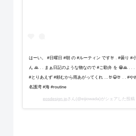
はーい。 #日曜日 #朝 の #ルーティン です🤘 . #曇り
ん 🙏 . . まぁ日記のような物なので #ご勘弁 を 😁🙏 . . 
#とりあえず #頼むから雨あがってくれ …🤘😂🤘 . . #やれやれ .
名護湾 #海 #routine
eosdesign.jp
さん(@eijiowada)がシェアした投稿