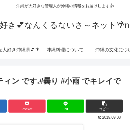
沖縄が大好きな管理人が沖縄の情報をお届けします👍
好き💕なんくるないさ～ネット🌴nkrn
な大好き沖縄県💕🌴
沖縄料理について
沖縄の文化につ
ーティン です.#曇り #小雨 でキレイで
Pocket
LINE
コピー
2019.09.08