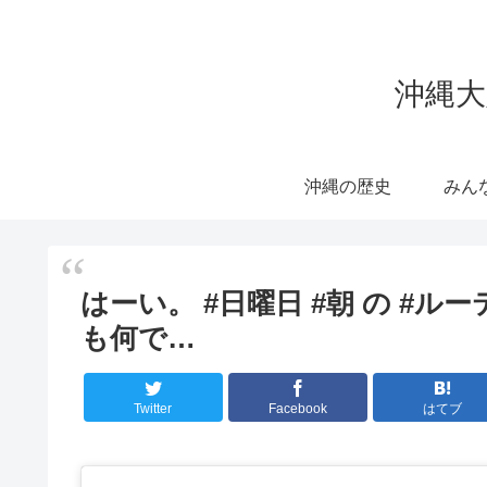
沖縄大
沖縄の歴史
みん
はーい。 #日曜日 #朝 の #ル
も何で…
Twitter
Facebook
はてブ