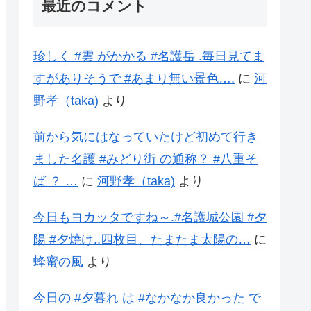
最近のコメント
珍しく #雲 がかかる #名護岳 .毎日見てま
すがありそうで #あまり無い景色….
に
河
野孝（taka)
より
前から気にはなっていたけど初めて行き
ました名護 #みどり街 の通称？ #八重そ
ば ？ …
に
河野孝（taka)
より
今日もヨカッタですね～.#名護城公園 #夕
陽 #夕焼け..四枚目、たまたま太陽の…
に
蜂蜜の風
より
今日の #夕暮れ は #なかなか良かった で