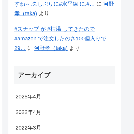
すね～.久しぶりに#水平線 に.#…
に
河野
孝（taka)
より
#スナップ が #枯渇 してきたので
#amazon で注文したのさ100個入りで
29…
に
河野孝（taka)
より
アーカイブ
2025年4月
2022年4月
2022年3月