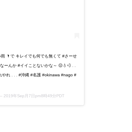
 #小雨 🌂で キレイでも何でも無くて #さーせ
. なーんか #イイことないかな～ 😖💧💨 . .
 . . #沖縄 #名護 #okinawa #nago #
 –
2019年Sep月7日pm8時49分PDT