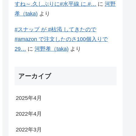
すね～.久しぶりに#水平線 に.#…
に
河野
孝（taka)
より
#スナップ が #枯渇 してきたので
#amazon で注文したのさ100個入りで
29…
に
河野孝（taka)
より
アーカイブ
2025年4月
2022年4月
2022年3月