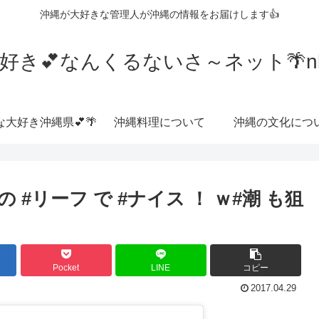
沖縄が大好きな管理人が沖縄の情報をお届けします👍
好き💕なんくるないさ～ネット🌴nkrn
な大好き沖縄県💕🌴
沖縄料理について
沖縄の文化につ
 #リーフ で #ナイス ！ ｗ#潮 も狙
Pocket
LINE
コピー
2017.04.29