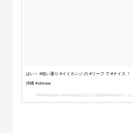
はい～ #狙い通り #イイカンジ の #リーフ で #ナイス ！ 
沖縄 #okinaw
Webdesigner eosdesign.jpさん(@eijiowada)