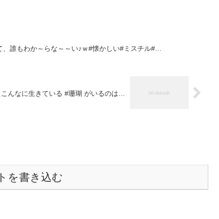
、誰もわか～らな～～い♪ｗ#懐かしい#ミスチル#…
こんなに生きている #珊瑚 がいるのは…
トを書き込む