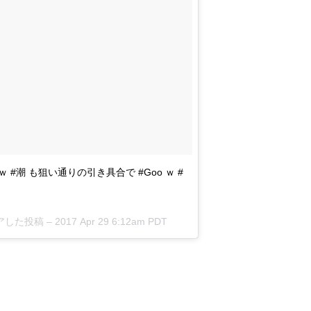
ｗ #潮 も狙い通りの引き具合で #Goo ｗ #
がシェアした投稿 –
2017 Apr 29 6:12am PDT