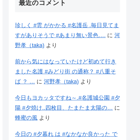
最近のコメント
珍しく #雲 がかかる #名護岳 .毎日見てま
すがありそうで #あまり無い景色….
に
河
野孝（taka)
より
前から気にはなっていたけど初めて行き
ました名護 #みどり街 の通称？ #八重そ
ば ？ …
に
河野孝（taka)
より
今日もヨカッタですね～.#名護城公園 #夕
陽 #夕焼け..四枚目、たまたま太陽の…
に
蜂蜜の風
より
今日の #夕暮れ は #なかなか良かった で