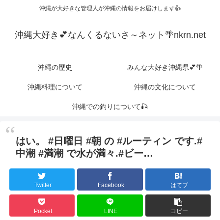
沖縄が大好きな管理人が沖縄の情報をお届けします👍
沖縄大好き💕なんくるないさ～ネット🌴nkrn.net
沖縄の歴史
みんな大好き沖縄県💕🌴
沖縄料理について
沖縄の文化について
沖縄での釣りについて🎣
はい。 #日曜日 #朝 の #ルーティン です.#
中潮 #満潮 で水が満々.#ビー…
Twitter
Facebook
はてブ
Pocket
LINE
コピー