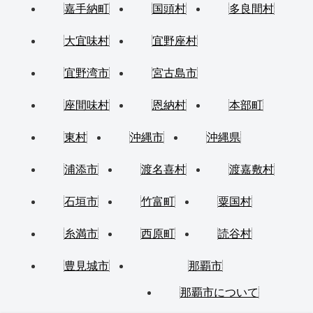
嘉手納町
国頭村
多良間村
大宜味村
宜野座村
宜野湾市
宮古島市
座間味村
恩納村
本部町
東村
沖縄市
沖縄県
浦添市
渡名喜村
渡嘉敷村
石垣市
竹富町
粟国村
糸満市
西原町
読谷村
豊見城市
那覇市
那覇市について