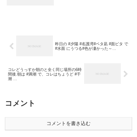
昨日の #夕陽 #名護湾#ベタ凪 #面ピタ で
#水面 にうつる#色が凄かった～…
コレどうっすか朝のと全く同じ場所の6時
間後.朝は #満潮 で、コレはちょうど #干
潮 …
コメント
コメントを書き込む