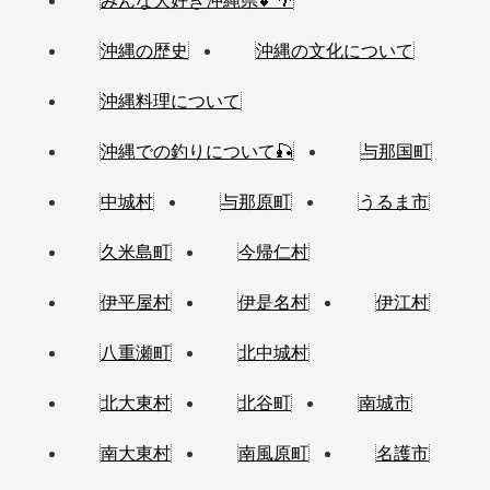
みんな大好き沖縄県💕🌴
沖縄の歴史
沖縄の文化について
沖縄料理について
沖縄での釣りについて🎣
与那国町
中城村
与那原町
うるま市
久米島町
今帰仁村
伊平屋村
伊是名村
伊江村
八重瀬町
北中城村
北大東村
北谷町
南城市
南大東村
南風原町
名護市