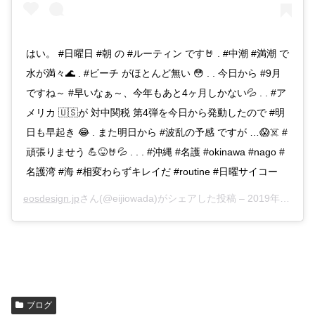
はい。 #日曜日 #朝 の #ルーティン です🤘 . #中潮 #満潮 で
水が満々🌊 . #ビーチ がほとんど無い 😳 . . 今日から #9月
ですね～ #早いなぁ～、今年もあと4ヶ月しかない💦 . . #ア
メリカ 🇺🇸が 対中関税 第4弾を今日から発動したので #明
日も早起き 😂 . また明日から #波乱の予感 ですが …😱☠️ #
頑張りませう 💪😝🤘💦 . . . #沖縄 #名護 #okinawa #nago #
名護湾 #海 #相変わらずキレイだ #routine #日曜サイコー
eosdesign.jp
さん(@eijiowada)がシェアした投稿 –
2019年Aug月31日pm9時38分PDT
ブログ