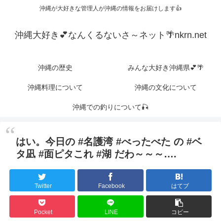
沖縄が大好きな管理人が沖縄の情報をお届けします👍
沖縄大好き💕なんくるないさ～ネット🌴nkrn.net
沖縄の歴史
みんな大好き沖縄県💕🌴
沖縄料理について
沖縄の文化について
沖縄での釣りについて🎣
はい。今日の #名護湾 #べったべた の #ベ
タ凪 #面ピタこれ #湖 だわ～～～….
Twitter
Facebook
はてブ
Pocket
LINE
コピー