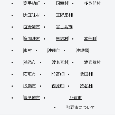
嘉手納町
国頭村
多良間村
大宜味村
宜野座村
宜野湾市
宮古島市
座間味村
恩納村
本部町
東村
沖縄市
沖縄県
浦添市
渡名喜村
渡嘉敷村
石垣市
竹富町
粟国村
糸満市
西原町
読谷村
豊見城市
那覇市
那覇市について