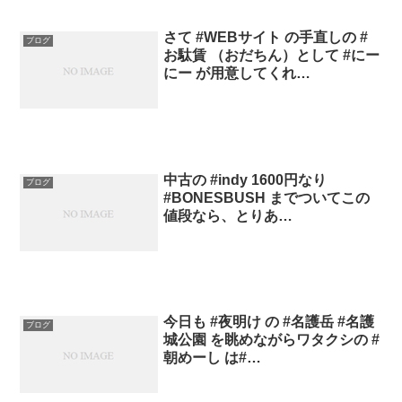
さて #WEBサイト の手直しの #
ブログ
お駄賃 （おだちん）として #にー
にー が用意してくれ…
中古の #indy 1600円なり
ブログ
#BONESBUSH までついてこの
値段なら、とりあ…
今日も #夜明け の #名護岳 #名護
ブログ
城公園 を眺めながらワタクシの #
朝めーし は#…