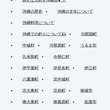
みんな大好き沖縄県💕🌴
沖縄の歴史
沖縄の文化について
沖縄料理について
沖縄での釣りについて🎣
与那国町
中城村
与那原町
うるま市
久米島町
今帰仁村
伊平屋村
伊是名村
伊江村
八重瀬町
北中城村
北大東村
北谷町
南城市
南大東村
南風原町
名護市