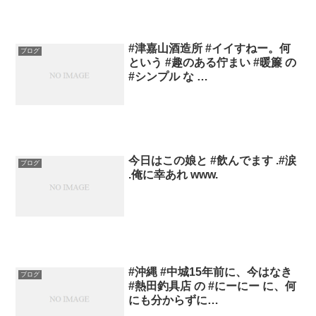
#津嘉山酒造所 #イイすねー。何
ブログ
という #趣のある佇まい #暖簾 の
#シンプル な …
今日はこの娘と #飲んでます .#涙
ブログ
.俺に幸あれ www.
#沖縄 #中城15年前に、今はなき
ブログ
#熱田釣具店 の #にーにー に、何
にも分からずに…