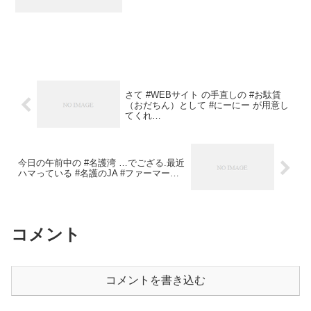
さて #WEBサイト の手直しの #お駄賃
（おだちん）として #にーにー が用意し
てくれ…
今日の午前中の #名護湾 …でござる.最近
ハマっている #名護のJA #ファーマー…
コメント
コメントを書き込む