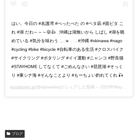
はい。今日の #名護湾 #べったべた の #ベタ凪 #面ピタ こ
れ #湖 だわ～～～😝👍 . 沖縄は湖無いから しばし #湖を眺
めている #気分を味わう ….ｗ . . . #沖縄 #okinawa #nago
#cycling #bike #bicycle #自転車のある生活 #クロスバイク
#サイクリング #ポタリング #イイ運動 #ニャンコ #野良猫
#STAYHOME してなくて #ごめんなさい #琵琶湖 #そっく
り #東シナ海 #そんなことより #もーちょい釣れてくれ 🎣
eosdesign.jp
(@eijiowada)がシェアした投稿 –
2020年May月12日am8時07分PDT
ブログ