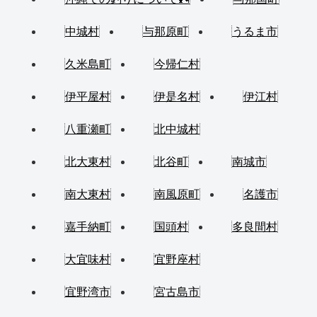
中城村
与那原町
うるま市
久米島町
今帰仁村
伊平屋村
伊是名村
伊江村
八重瀬町
北中城村
北大東村
北谷町
南城市
南大東村
南風原町
名護市
嘉手納町
国頭村
多良間村
大宜味村
宜野座村
宜野湾市
宮古島市