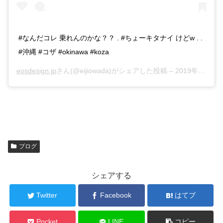
#なんだコレ 乗れんのかな？？ . #ちょーキタナイ けどw . .
#沖縄 #コザ #okinawa #koza
eosdesign.jp
さん(@eijiowada)がシェアした投稿 –
2019年Jan月8日am7時41分PST
ブログ
シェアする
Twitter
Facebook
はてブ
Pocket
LINE
コピー