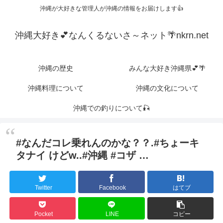
沖縄が大好きな管理人が沖縄の情報をお届けします👍
沖縄大好き💕なんくるないさ～ネット🌴nkrn.net
沖縄の歴史
みんな大好き沖縄県💕🌴
沖縄料理について
沖縄の文化について
沖縄での釣りについて🎣
#なんだコレ乗れんのかな？？.#ちょーキ
タナイ けどw..#沖縄 #コザ …
Twitter
Facebook
はてブ
Pocket
LINE
コピー