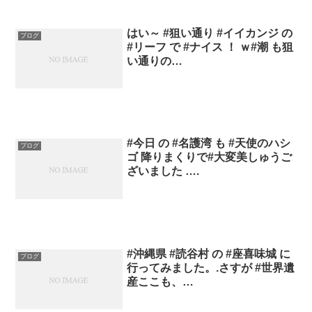
はい～ #狙い通り #イイカンジ の
ブログ
#リーフ で #ナイス ！ ｗ#潮 も狙
い通りの…
#今日 の #名護湾 も #天使のハシ
ブログ
ゴ 降りまくりで#大変美しゅうご
ざいました ….
#沖縄県 #読谷村 の #座喜味城 に
ブログ
行ってみました。.さすが #世界遺
産ここも、…