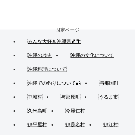
固定ページ
みんな大好き沖縄県💕🌴
沖縄の歴史
沖縄の文化について
沖縄料理について
沖縄での釣りについて🎣
与那国町
中城村
与那原町
うるま市
久米島町
今帰仁村
伊平屋村
伊是名村
伊江村