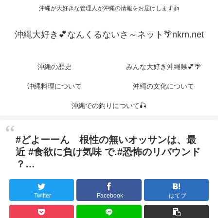
沖縄が大好きな管理人が沖縄の情報をお届けします👍
沖縄大好き💕なんくるないさ～ネット🌴nkrn.net
沖縄の歴史
みんな大好き沖縄県💕🌴
沖縄料理について
沖縄の文化について
沖縄での釣りについて🎣
#どよーーん 根性の無いオッサンは、最
近 #食欲に負け気味 で.#恐怖のリバウンド
？…
Twitter
Facebook
はてブ