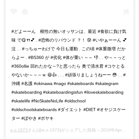
#どよーーん 根性の無いオッサンは、最近 #食欲に負け気
味 で😋🍴💕 . #恐怖のリバウンド ？！ 😰 #いやぁーーん 💕
泣 . . #っちゅーわけで 今日も運動 . この頃 #体重微増 だか
らよー . #BS360 が #劣化 #体が重い ～～ 👎 . . や～～っと
#360ollie 回れたかな～?と思ったら 奥で清水君 #コケとる
やないか～～～ｗ 😆👍 . . . #頑張りましょうねーー 😳 . . #
沖縄 #名護 #okinawa #nago #skateboards #skategram
#skateboarding #skateboardingisfun #iloveskateboarding
#skatelife #NoSkateNoLife #oldschool
#oldschoolskateboards #ダイエット #DIET #オヤジスケー
ター #ぼやき #ボヤキ
e.o.1973
さん(@e.o.1973)がシェアした投稿 –
2019年Apr月14日am6時08分PDT