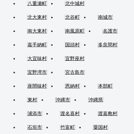
八重瀬町
北中城村
北大東村
北谷町
南城市
南大東村
南風原町
名護市
嘉手納町
国頭村
多良間村
大宜味村
宜野座村
宜野湾市
宮古島市
座間味村
恩納村
本部町
東村
沖縄市
沖縄県
浦添市
渡名喜村
渡嘉敷村
石垣市
竹富町
粟国村