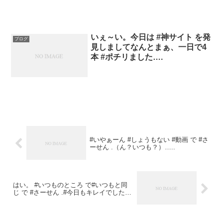
いぇ～い。今日は #神サイト を発
ブログ
見しましてなんとまぁ、一日で4
本 #ポチリました….
#いやぁーん #しょうもない #動画 で #さ
ーせん .（ん？いつも？）…..
はい。 #いつものところ で#いつもと同
じ で #さーせん .#今日もキレイでした…