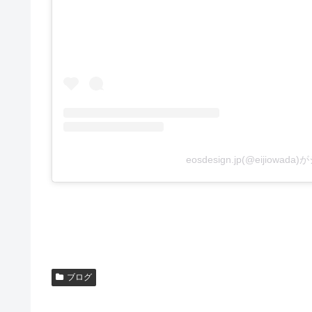
eosdesign.jp(@eijiowa
ブログ