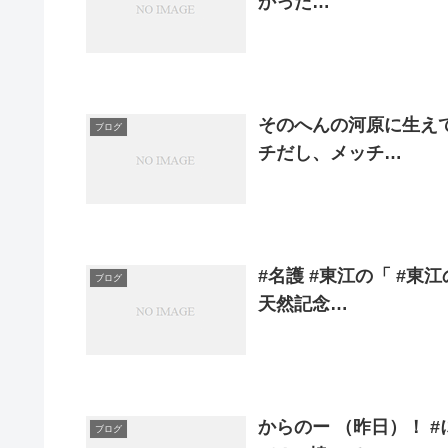
かった…
そのへんの河原に生え
ブログ
チだし、メッチ…
#名護 #東江の「 #東
ブログ
天然記念…
からのー （昨日）！ #
ブログ