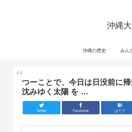
沖縄大
沖縄の歴史
みん
つーことで、今日は日没前に帰
沈みゆく太陽 を …
Twitter
Facebook
はてブ