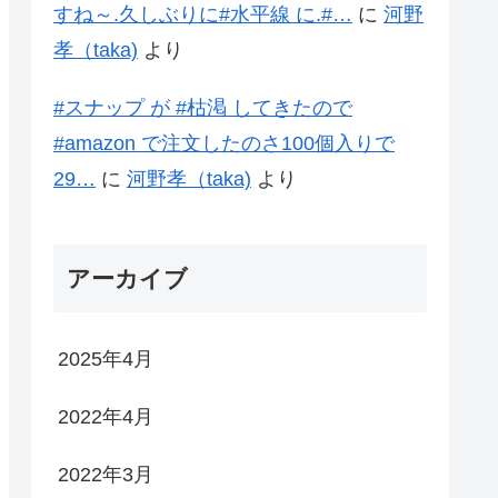
すね～.久しぶりに#水平線 に.#…
に
河野
孝（taka)
より
#スナップ が #枯渇 してきたので
#amazon で注文したのさ100個入りで
29…
に
河野孝（taka)
より
アーカイブ
2025年4月
2022年4月
2022年3月