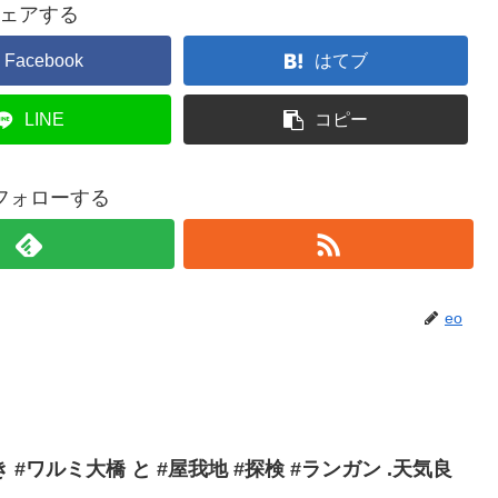
ェアする
Facebook
はてブ
LINE
コピー
をフォローする
eo
#ワルミ大橋 と #屋我地 #探検 #ランガン .天気良