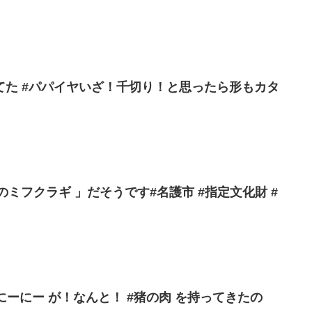
てた #パパイヤいざ！千切り！と思ったら形もカタ
江のミフクラギ 」だそうです#名護市 #指定文化財 #
にーにー が！なんと！ #猪の肉 を持ってきたの