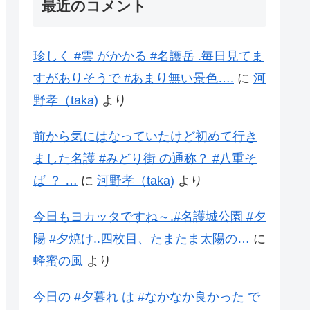
最近のコメント
珍しく #雲 がかかる #名護岳 .毎日見てま
すがありそうで #あまり無い景色….
に
河
野孝（taka)
より
前から気にはなっていたけど初めて行き
ました名護 #みどり街 の通称？ #八重そ
ば ？ …
に
河野孝（taka)
より
今日もヨカッタですね～.#名護城公園 #夕
陽 #夕焼け..四枚目、たまたま太陽の…
に
蜂蜜の風
より
今日の #夕暮れ は #なかなか良かった で