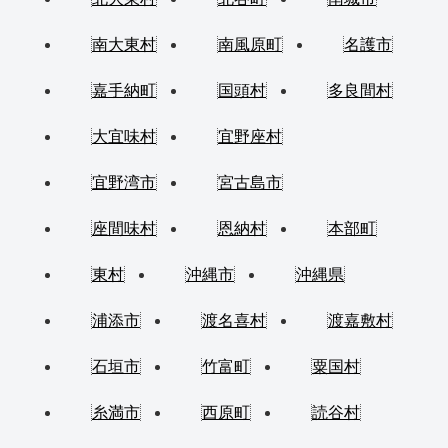
南大東村
南風原町
名護市
嘉手納町
国頭村
多良間村
大宜味村
宜野座村
宜野湾市
宮古島市
座間味村
恩納村
本部町
東村
沖縄市
沖縄県
浦添市
渡名喜村
渡嘉敷村
石垣市
竹富町
粟国村
糸満市
西原町
読谷村