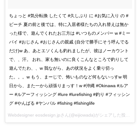
ちょっと #気分転換 したくて #久しぶり に #お気に入り の #
ビーチ 夏の前と後では、特に入居者様たちの入れ替えは無か
った様で、遊んでくれたお三方は #いつものメンバー w #ミー
バイ #おじさん #おじさんの親戚 (自分で勝手にそう呼んでる
だけ)w あ、あとエソくんも釣れましたが、彼はノーカウント
で、、汗。 おれ、家も無いのに良くこんなところで釣りして
遊んでたわ、、w 我ながら、あの状況をよく乗り切っ
た。。。w もう、まーじで、怖いものなど何もないっすw 明
日から、また一から頑張りまっす！w #沖縄 #Okinawa #ルア
ー #ルアーフィッシング #lure #lurefishing #釣り #フィッシン
グ #やんばる #ヤンバル #fishing #fishinglife
Webdesigner eosdesign.jpさん(@eijiowada)がシェアした投稿 –
20