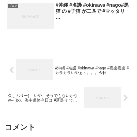
#沖縄 #名護 #okinawa #nago#黒
ブログ
猫 の #子猫 が二匹で #マッタリ
…
#沖縄 #名護 #okinawa #nago #嘉楽嘉楽 #
カラカラいやぁ～。。。今日…
久しぶりー(····いや、そうでもないかな
w····)の、海中道路今日は #薄曇り で…
コメント