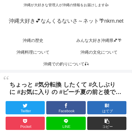
沖縄が大好きな管理人が沖縄の情報をお届けします👍
沖縄大好き💕なんくるないさ～ネット🌴nkrn.net
沖縄の歴史
みんな大好き沖縄県💕🌴
沖縄料理について
沖縄の文化について
沖縄での釣りについて🎣
ちょっと #気分転換 したくて #久しぶり
に #お気に入り の #ビーチ夏の前と後で…
Twitter
Facebook
はてブ
Pocket
LINE
コピー