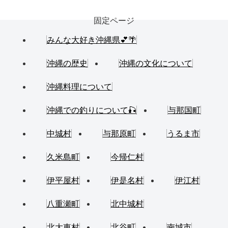
固定ページ
みんな大好き沖縄県💕🌴
沖縄の歴史
沖縄の文化について
沖縄料理について
沖縄での釣りについて🎣
与那国町
中城村
与那原町
うるま市
久米島町
今帰仁村
伊平屋村
伊是名村
伊江村
八重瀬町
北中城村
北大東村
北谷町
南城市