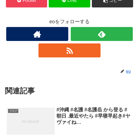
Pocket
LINE
コピー
eoをフォローする
eo
関連記事
#沖縄 #名護 #名護岳 から登る #
ブログ
朝日 .最近やたら #早寝早起き#ヤ
ヴァイね…