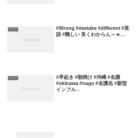
#Wrong #mistake #different #英
ブログ
語 #難しい 良くわからん～ｗ…
#早起き #朝焼け #沖縄 #名護
ブログ
#okinawa #nago #名護岳 #新型
インフル…