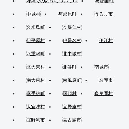
沖縄での釣りについて🎣
与那国町
中城村
与那原町
うるま市
久米島町
今帰仁村
伊平屋村
伊是名村
伊江村
八重瀬町
北中城村
北大東村
北谷町
南城市
南大東村
南風原町
名護市
嘉手納町
国頭村
多良間村
大宜味村
宜野座村
宜野湾市
宮古島市