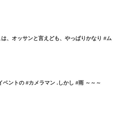
treetここは、オッサンと言えども、やっぱりかなり #ム
イベントの #カメラマン .しかし #雨 ～～～