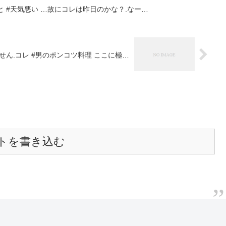
と #天気悪い …故にコレは昨日のかな？.なー…
せん.コレ #男のポンコツ料理 ここに極…
トを書き込む