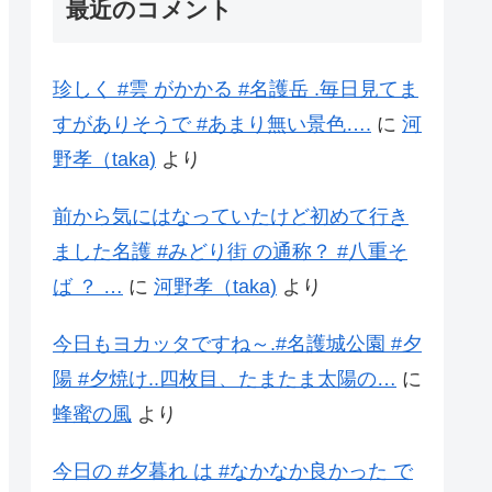
最近のコメント
珍しく #雲 がかかる #名護岳 .毎日見てま
すがありそうで #あまり無い景色….
に
河
野孝（taka)
より
前から気にはなっていたけど初めて行き
ました名護 #みどり街 の通称？ #八重そ
ば ？ …
に
河野孝（taka)
より
今日もヨカッタですね～.#名護城公園 #夕
陽 #夕焼け..四枚目、たまたま太陽の…
に
蜂蜜の風
より
今日の #夕暮れ は #なかなか良かった で