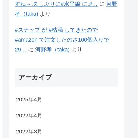
すね～.久しぶりに#水平線 に.#…
に
河野
孝（taka)
より
#スナップ が #枯渇 してきたので
#amazon で注文したのさ100個入りで
29…
に
河野孝（taka)
より
アーカイブ
2025年4月
2022年4月
2022年3月