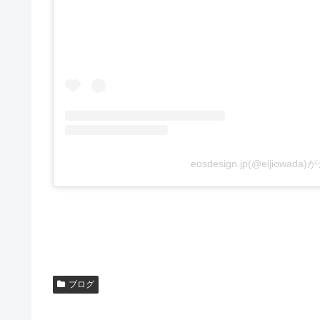
eosdesign.jp(@eijiowa
ブログ