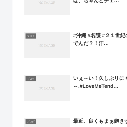
は、ちゃんとチェ…
#沖縄 #名護 #２１
ブログ
でんだ？！汗…
いぇ～い！久しぶりに 
ブログ
～.#LoveMeTend…
最近、良くもまぁ飽きずに
ブログ