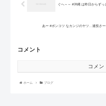
ぐへ～～ #沖縄 は昨日からずっ
あー #ポンコツ なカンジのヤツ…連投さー
コメント
コメン
ホーム
ブログ