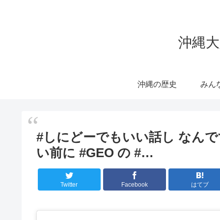
沖縄大
沖縄の歴史
みん
#しにどーでもいい話し なん
い前に #GEO の #…
Twitter
Facebook
はてブ