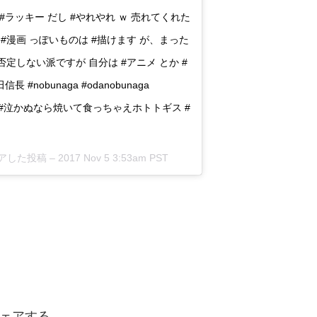
#ラッキー だし #やれやれ ｗ 売れてくれた
 #漫画 っぽいものは #描けます が、まった
定しない派ですが 自分は #アニメ とか #
長 #nobunaga #odanobunaga
五十年 #泣かぬなら焼いて食っちゃえホトトギス #
がシェアした投稿 –
2017 Nov 5 3:53am PST
ェアする