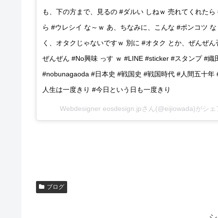
も、下の方まで、見るの #ダルい しねｗ 売れてくれたら 
ら #ウレシイ な～ｗ あ、ちなみに、こんな #ポンコツ な
く、オタクじゃないですｗ 別に #オタク とか、ぜんぜん否
ぜんぜん #No興味 っす ｗ #LINE #sticker #スタンプ #織田信
#nobunagaoda #日本史 #戦国史 #戦国時代 #人間
人生は一度きり #今日という日も一度きり
Webdesigner eosdesign.jpさん(@eijiowada)
ブログ
シ