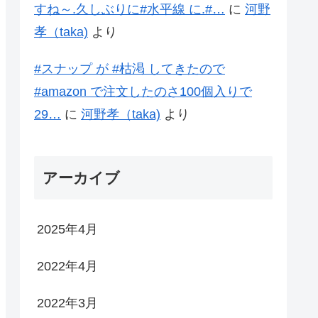
すね～.久しぶりに#水平線 に.#…
に
河野
孝（taka)
より
#スナップ が #枯渇 してきたので
#amazon で注文したのさ100個入りで
29…
に
河野孝（taka)
より
アーカイブ
2025年4月
2022年4月
2022年3月