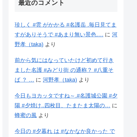
最近のコメント
珍しく #雲 がかかる #名護岳 .毎日見てま
すがありそうで #あまり無い景色….
に
河
野孝（taka)
より
前から気にはなっていたけど初めて行き
ました名護 #みどり街 の通称？ #八重そ
ば ？ …
に
河野孝（taka)
より
今日もヨカッタですね～.#名護城公園 #夕
陽 #夕焼け..四枚目、たまたま太陽の…
に
蜂蜜の風
より
今日の #夕暮れ は #なかなか良かった で