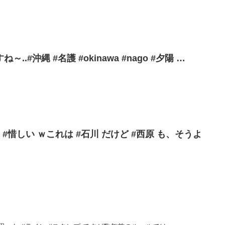
.#沖縄 #名護 #okinawa #nago #夕陽 …
 #惜しい ｗこれは #石川 だけど #西原 も、そうよ