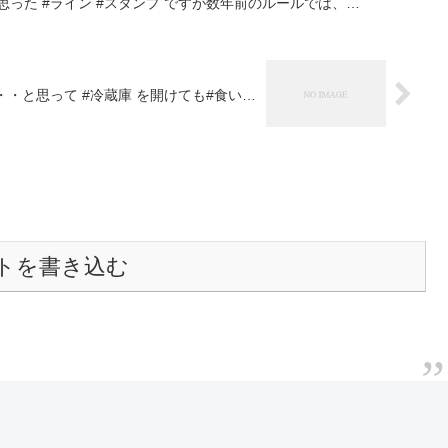
思った #ライン #スタンプ ですが数年前のルールでは、…
・・・と思って #冷蔵庫 を開けても#食い…
トを書き込む