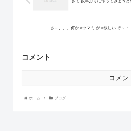
さて 数年ぶりに作ってみようと
さ～、、、何か #ツマミ が #欲しい ぞ～
コメント
コメン
ホーム
ブログ