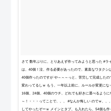
さて 数年ぶりに、とりあえず作ってみようと思った #ライ
は、40個！泣、作る必要があったので、素直なワタクシ
40個作ったのですが や～～～っと、苦労して完成したの
変わってるしｗ もう、一年以上前に、ルールが変更にな
16個、24個、40個のウチ、どれでも好きに選べるようにな
～！・・・ってことで、、、 #なんか悔しい のでｗ、、、
してやったぞーｗ メインとタブ、も入れたら、54個も作