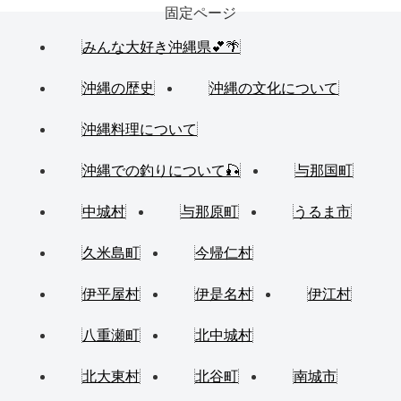
固定ページ
みんな大好き沖縄県💕🌴
沖縄の歴史
沖縄の文化について
沖縄料理について
沖縄での釣りについて🎣
与那国町
中城村
与那原町
うるま市
久米島町
今帰仁村
伊平屋村
伊是名村
伊江村
八重瀬町
北中城村
北大東村
北谷町
南城市