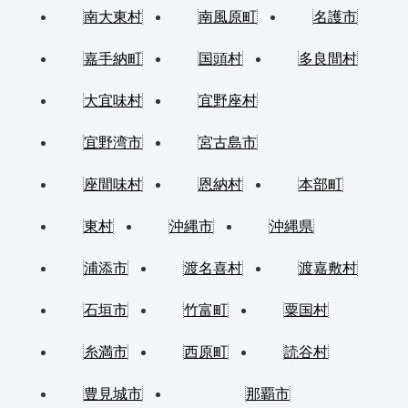
南大東村
南風原町
名護市
嘉手納町
国頭村
多良間村
大宜味村
宜野座村
宜野湾市
宮古島市
座間味村
恩納村
本部町
東村
沖縄市
沖縄県
浦添市
渡名喜村
渡嘉敷村
石垣市
竹富町
粟国村
糸満市
西原町
読谷村
豊見城市
那覇市