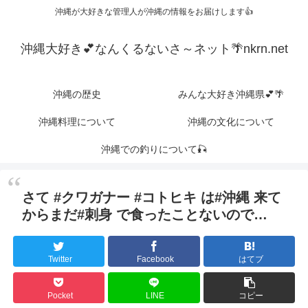
沖縄が大好きな管理人が沖縄の情報をお届けします👍
沖縄大好き💕なんくるないさ～ネット🌴nkrn.net
沖縄の歴史
みんな大好き沖縄県💕🌴
沖縄料理について
沖縄の文化について
沖縄での釣りについて🎣
さて #クワガナー #コトヒキ は#沖縄 来て
からまだ#刺身 で食ったことないので…
Twitter
Facebook
はてブ
Pocket
LINE
コピー