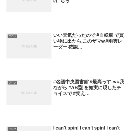
げ .ちっ…
いい天気だったので #自転車 で買
ブログ
い物に出たら.このザマw.#雨雲レ
ーダー 確認…
#名護中央図書館 #最高っす ｗ#我
ブログ
ながら #AB型 を如実に現したチ
ョイスで #笑え…
I can’t spin! I can’t spin! I can’t
ブログ