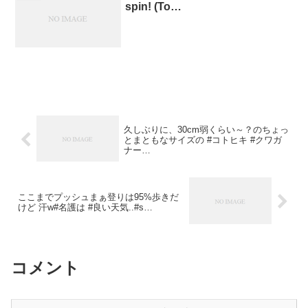
spin! (To…
久しぶりに、30cm弱くらい～？のちょっ
とまともなサイズの #コトヒキ #クワガ
ナー…
ここまでプッシュまぁ登りは95%歩きだ
けど 汗w#名護は #良い天気..#s…
コメント