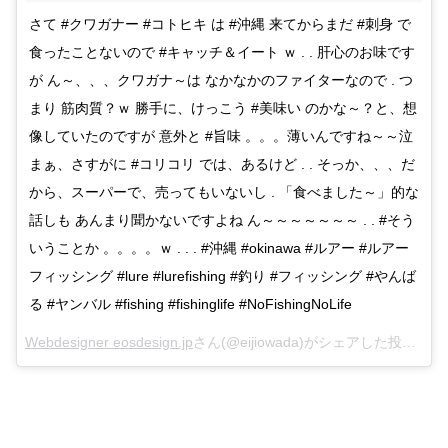
さて #クワガナー #コトヒキ は #沖縄 来てからまだ #刺身 で
食ったことないので #キャッチ＆イート ｗ . . 肝心のお味です
が ん～、、、クワガナ～は なかなかのファイターなので . つ
まり 筋肉質？ｗ 勝手に、けっこう #美味い のかな～？と、想
像していたのですが 意外と #旨味 。。。薄いんですね～～泣
まぁ、さすがに #コリコリ では、あるけど . . そっか、、、だ
から、スーパーで、売ってもいないし . 「食べました～」的な
話しも あんまり聞かないですよね ん～～～～～～～ . . #そう
いうことか 。。。。ｗ . . . #沖縄 #okinawa #ルアー #ルアー
フィッシング #lure #lurefishing #釣り #フィッシング #やんば
る #ヤンバル #fishing #fishinglife #NoFishingNoLife
Webdesigner eosdesign.jp
さん(@eijiowada)がシェアした投稿 –
2