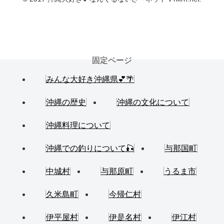
固定ページ
みんな大好き沖縄県💕🌴
沖縄の歴史
沖縄の文化について
沖縄料理について
沖縄での釣りについて🎣
与那国町
中城村
与那原町
うるま市
久米島町
今帰仁村
伊平屋村
伊是名村
伊江村