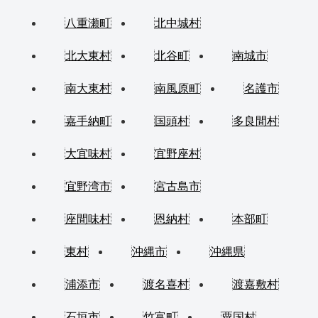
八重瀬町
北中城村
北大東村
北谷町
南城市
南大東村
南風原町
名護市
嘉手納町
国頭村
多良間村
大宜味村
宜野座村
宜野湾市
宮古島市
座間味村
恩納村
本部町
東村
沖縄市
沖縄県
浦添市
渡名喜村
渡嘉敷村
石垣市
竹富町
粟国村