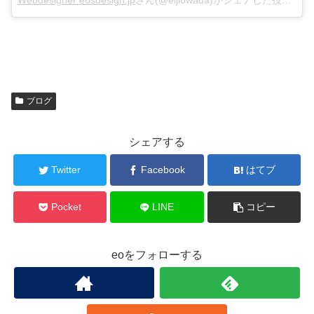
Webdesigner eosdesign.jp
さん(@eijiowada)がシェアした投稿 –
2
ブログ
シェアする
Twitter
Facebook
はてブ
Pocket
LINE
コピー
eoをフォローする