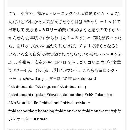
さて、夕方の、我が #トレーニングジム #運動タイム ～ｗ な
んだけど 今日から天気が良さそうな日は #チャリ ～！ｗ にて
出動して 更なる #カロリー消費 に勤めようと思うのですが い
かんせん お年頃ですからね（ん？４５才）w . 荷物が多いった
ら、ありゃしないｗ 当たり前だけど、チャリで行くとなると
いろいろ全て自分で持たなければならないからね～～ｗ #うふ
ふ . . 今夜も、安定の #ベロベロ で～ . ゴリゴリに ウザイ文章
で #さーせん （ToT)b . . 別アカウント。こちらもヨロシク～
～ｗ → @owadaeiji . . #沖縄 #名護 #skateboard
#skateboards #skategram #skateboarding
#skateboardingisfun #iloveskateboarding #sk8 #skatelife
#NoSkateNoLife #oldschool #oldschoolskate
#oldschoolskateboarding #oldmanskate #oldmanskater #オヤ
ジスケーター #street