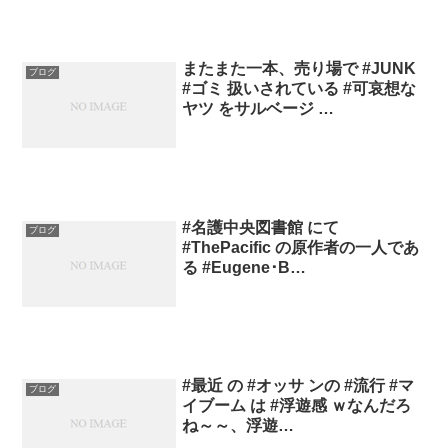
またまた一本、売り場で #JUNK
ブログ
#ゴミ 扱いされている #可哀想な
ヤツ をサルベージ …
#名護中央図書館 にて
ブログ
#ThePacific の原作者の一人であ
る #Eugene･B…
#最近 の #オッサ ンの #流行 #マ
ブログ
イブーム は #浮遊感 ｗなんだろ
ね～～、浮遊…