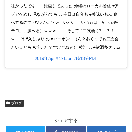
味かったです . . . 録画してあった 沖縄のローカル番組 #ア
ゲアゲめし 見ながらでも . . 今日は自分も #美味いもん 食
べてるので ぜんぜん #へっちゃら . （いつもは、めちゃ飯
テロ。。腹へる）ｗｗｗ . . . . そして #二次会 (？！？！
ｗ） は #久しぶり の #バーボン . （ん？あくまでも二次会
といえども #ボッチ ですけどねｗ） #泣 . . . #飲酒多グラム
2019年Apr月12日am7時13分PDT
ブログ
シェアする