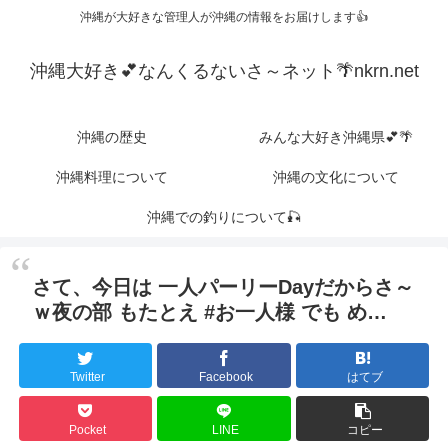
沖縄が大好きな管理人が沖縄の情報をお届けします👍
沖縄大好き💕なんくるないさ～ネット🌴nkrn.net
沖縄の歴史
みんな大好き沖縄県💕🌴
沖縄料理について
沖縄の文化について
沖縄での釣りについて🎣
さて、今日は 一人パーリーDayだからさ～
ｗ夜の部 もたとえ #お一人様 でも め…
Twitter
Facebook
はてブ
Pocket
LINE
コピー