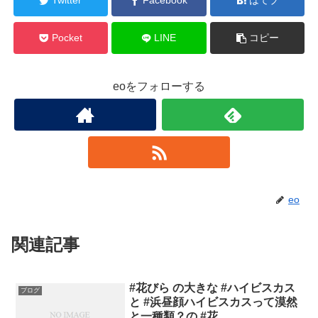
Twitter
Facebook
はてブ
Pocket
LINE
コピー
eoをフォローする
eo
関連記事
#花びら の大きな #ハイビスカス
ブログ
と #浜昼顔ハイビスカスって漠然
と一種類？の #花…