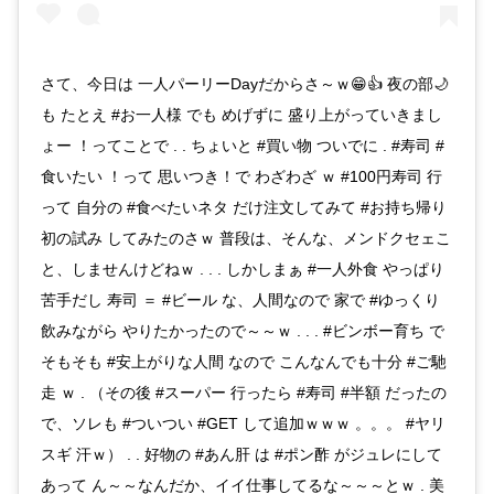
さて、今日は 一人パーリーDayだからさ～ｗ😁👍 夜の部🌙
も たとえ #お一人様 でも めげずに 盛り上がっていきまし
ょー ！ってことで . . ちょいと #買い物 ついでに . #寿司 #
食いたい ！って 思いつき！で わざわざ ｗ #100円寿司 行
って 自分の #食べたいネタ だけ注文してみて #お持ち帰り
初の試み してみたのさｗ 普段は、そんな、メンドクセェこ
と、しませんけどねｗ . . . しかしまぁ #一人外食 やっぱり
苦手だし 寿司 ＝ #ビール な、人間なので 家で #ゆっくり
飲みながら やりたかったので～～ｗ . . . #ビンボー育ち で
そもそも #安上がりな人間 なので こんなんでも十分 #ご馳
走 ｗ . （その後 #スーパー 行ったら #寿司 #半額 だったの
で、ソレも #ついつい #GET して追加ｗｗｗ 。。。 #ヤリ
スギ 汗ｗ） . . 好物の #あん肝 は #ポン酢 がジュレにして
あって ん～～なんだか、イイ仕事してるな～～～とｗ . 美