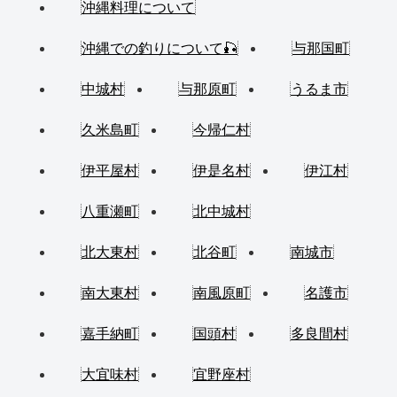
沖縄料理について
沖縄での釣りについて🎣
与那国町
中城村
与那原町
うるま市
久米島町
今帰仁村
伊平屋村
伊是名村
伊江村
八重瀬町
北中城村
北大東村
北谷町
南城市
南大東村
南風原町
名護市
嘉手納町
国頭村
多良間村
大宜味村
宜野座村