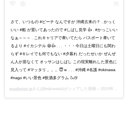
さて、いつもの #ビーチ なんですが 沖縄古来の？ . かっく
いい #船 が置いてあったので #しばし見学 👍 . #かっこいい
なぁ～～～ . これキャリアで牽いてたら バスボート牽いて
るより #イカシテル 😆👍 . . . ・・・今日は土曜日にも関わ
らず #キレイでも何でもない #夕暮れ だったせいか ぜんぜ
ん人が居なくて オッサンはしばし この現実離れした景色に
見入って #マッタリ 。。。😇ｗ . . . #沖縄 #名護 #okinawa
#nago #いい景色 #飲酒多グラム 🍶🍺
eosdesign.jp
さん(@eijiowada)がシェアした投稿 –
2019年Apr月13日am5時37分PDT