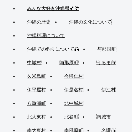
みんな大好き沖縄県💕🌴
沖縄の歴史
沖縄の文化について
沖縄料理について
沖縄での釣りについて🎣
与那国町
中城村
与那原町
うるま市
久米島町
今帰仁村
伊平屋村
伊是名村
伊江村
八重瀬町
北中城村
北大東村
北谷町
南城市
南大東村
南風原町
名護市