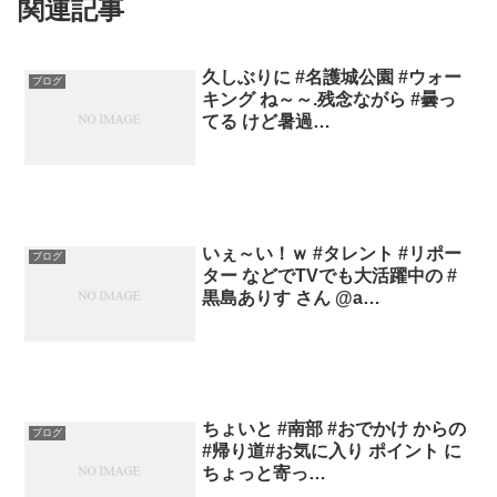
関連記事
久しぶりに #名護城公園 #ウォー
ブログ
キング ね～～.残念ながら #曇っ
てる けど暑過…
いぇ～い！ｗ #タレント #リポー
ブログ
ター などでTVでも大活躍中の #
黒島ありす さん @a…
ちょいと #南部 #おでかけ からの
ブログ
#帰り道#お気に入り ポイント に
ちょっと寄っ…