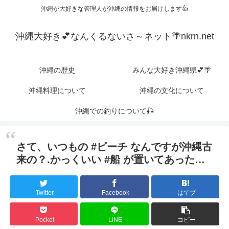
沖縄が大好きな管理人が沖縄の情報をお届けします👍
沖縄大好き💕なんくるないさ～ネット🌴nkrn.net
沖縄の歴史
みんな大好き沖縄県💕🌴
沖縄料理について
沖縄の文化について
沖縄での釣りについて🎣
さて、いつもの #ビーチ なんですが沖縄古
来の？.かっくいい #船 が置いてあった…
Twitter
Facebook
はてブ
Pocket
LINE
コピー