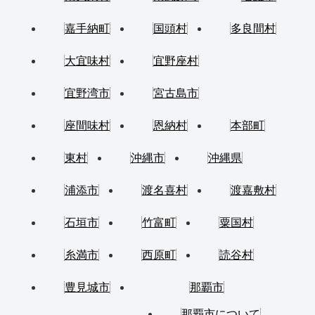
嘉手納町
国頭村
多良間村
大宜味村
宜野座村
宜野湾市
宮古島市
座間味村
恩納村
本部町
東村
沖縄市
沖縄県
浦添市
渡名喜村
渡嘉敷村
石垣市
竹富町
粟国村
糸満市
西原町
読谷村
豊見城市
那覇市
那覇市について