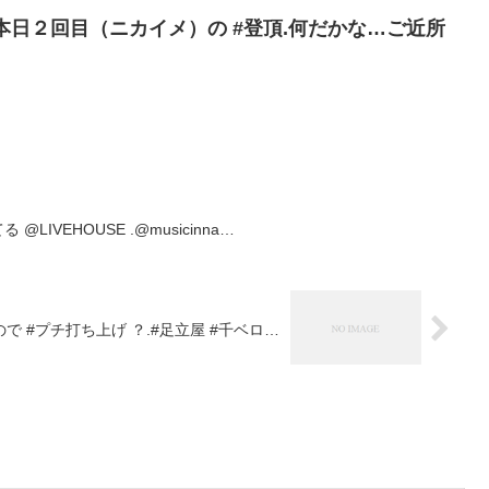
…本日２回目（ニカイメ）の #登頂.何だかな…ご近所
@LIVEHOUSE .@musicinna…
ので #プチ打ち上げ ？.#足立屋 #千ベロ…