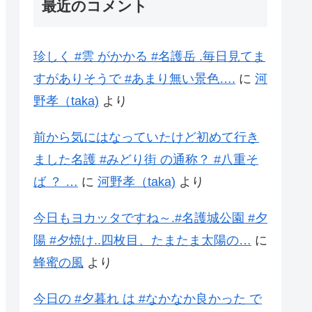
最近のコメント
珍しく #雲 がかかる #名護岳 .毎日見てま
すがありそうで #あまり無い景色….
に
河
野孝（taka)
より
前から気にはなっていたけど初めて行き
ました名護 #みどり街 の通称？ #八重そ
ば ？ …
に
河野孝（taka)
より
今日もヨカッタですね～.#名護城公園 #夕
陽 #夕焼け..四枚目、たまたま太陽の…
に
蜂蜜の風
より
今日の #夕暮れ は #なかなか良かった で