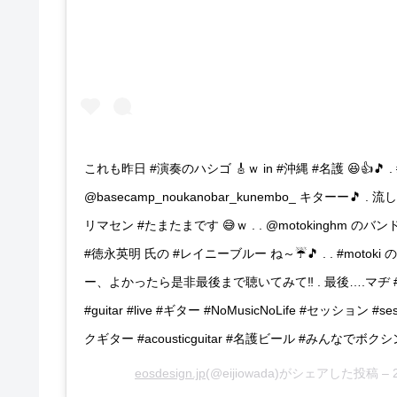
これも昨日 #演奏のハシゴ 🎸ｗ in #沖縄 #名護 😆👍🎵 
@basecamp_noukanobar_kunembo_ キターー
リマセン #たまたまです 😅ｗ . . @motokinghm のバン
#徳永英明 氏の #レイニーブルー ね～☔🎵 . . #motoki 
ー、よかったら是非最後まで聴いてみて‼️ . 最後….マヂ #鳥肌 . 
#guitar #live #ギター #NoMusicNoLife #セッショ
クギター #acousticguitar #名護ビール #みんなでボクシ
eosdesign.jp
(@eijiowada)がシェアした投稿 –