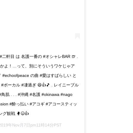
. #二軒目 は 名護一番の #オシャレBAR 🍺 .
🎵 . 流しかよ！…って、別にそういうワケじゃア
ド #echoofpeace の曲 #愛はすばらしい と
の #ボーカル #凄過ぎ 😆👍🎵 . レイニーブル
. . #沖縄 #名護 #okinawa #nago
ン #session #酔っ払い #アコギ #アコースティッ
ング観戦 🥊😆👍
2019年Nov月7日pm11時14分PST