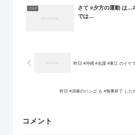
さて #夕方の運動 は
ブログ
では…
昨日 #沖縄 #名護 #東江 のイケてる 
昨日 #演奏のハシゴ も #無事終了 した
コメント