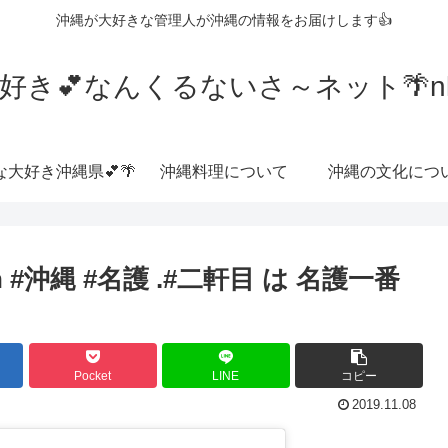
沖縄が大好きな管理人が沖縄の情報をお届けします👍
好き💕なんくるないさ～ネット🌴nkrn
な大好き沖縄県💕🌴
沖縄料理について
沖縄の文化につ
 #沖縄 #名護 .#二軒目 は 名護一番
Pocket
LINE
コピー
2019.11.08