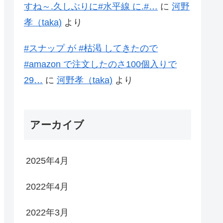
すね～.久しぶりに#水平線 に.#…
に
河野
孝（taka)
より
#スナップ が #枯渇 してきたので
#amazon で注文したのさ100個入りで
29…
に
河野孝（taka)
より
アーカイブ
2025年4月
2022年4月
2022年3月