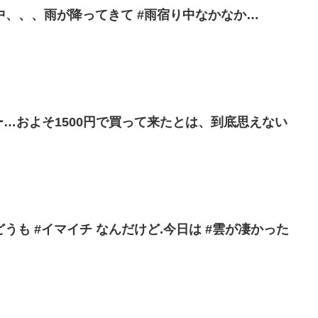
e#sk8 中、、、雨が降ってきて #雨宿り中なかなか…
ー…およそ1500円で買って来たとは、到底思えない
はどうも #イマイチ なんだけど.今日は #雲が凄かった