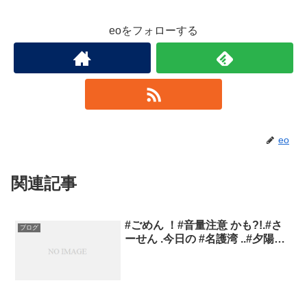
eoをフォローする
eo
関連記事
#ごめん ！#音量注意 かも?!.#さ
ブログ
ーせん .今日の #名護湾 ..#夕陽…