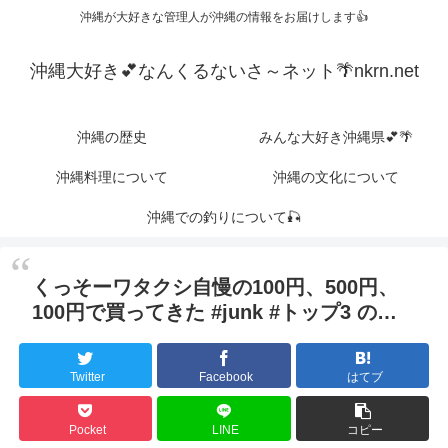
沖縄が大好きな管理人が沖縄の情報をお届けします👍
沖縄大好き💕なんくるないさ～ネット🌴nkrn.net
沖縄の歴史
みんな大好き沖縄県💕🌴
沖縄料理について
沖縄の文化について
沖縄での釣りについて🎣
くっそーワタクシ自慢の100円、500円、
100円で買ってきた #junk #トップ3 の…
Twitter
Facebook
はてブ
Pocket
LINE
コピー