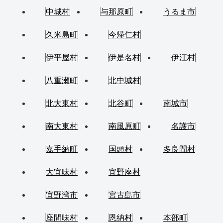
中城村
与那原町
うるま市
久米島町
今帰仁村
伊平屋村
伊是名村
伊江村
八重瀬町
北中城村
北大東村
北谷町
南城市
南大東村
南風原町
名護市
嘉手納町
国頭村
多良間村
大宜味村
宜野座村
宜野湾市
宮古島市
座間味村
恩納村
本部町