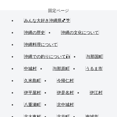
固定ページ
みんな大好き沖縄県💕🌴
沖縄の歴史
沖縄の文化について
沖縄料理について
沖縄での釣りについて🎣
与那国町
中城村
与那原町
うるま市
久米島町
今帰仁村
伊平屋村
伊是名村
伊江村
八重瀬町
北中城村
北大東村
北谷町
南城市