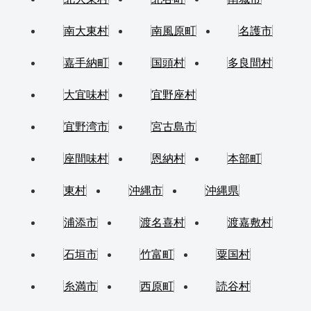
南大東村
南風原町
名護市
嘉手納町
国頭村
多良間村
大宜味村
宜野座村
宜野湾市
宮古島市
座間味村
恩納村
本部町
東村
沖縄市
沖縄県
浦添市
渡名喜村
渡嘉敷村
石垣市
竹富町
粟国村
糸満市
西原町
読谷村