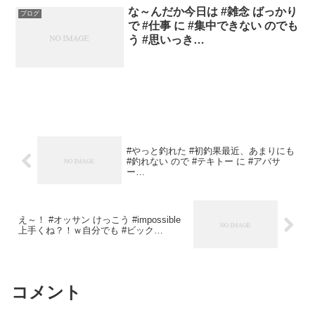
な～んだか今日は #雑念 ばっかり
ブログ
で #仕事 に #集中できない のでも
う #思いっき…
#やっと釣れた #初釣果最近、あまりにも
#釣れない ので #テキトー に #アバサ
ー…
え～！ #オッサン けっこう #impossible
上手くね？！ｗ自分でも #ビック…
コメント