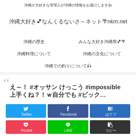
沖縄が大好きな管理人が沖縄の情報をお届けします👍
沖縄大好き💕なんくるないさ～ネット🌴nkrn.net
沖縄の歴史
みんな大好き沖縄県💕🌴
沖縄料理について
沖縄の文化について
沖縄での釣りについて🎣
え～！ #オッサン けっこう #impossible
上手くね？！ｗ自分でも #ビック…
Twitter
Facebook
はてブ
Pocket
LINE
コピー