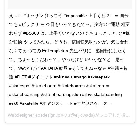
え～！ #オッサン けっこう #impossible 上手くね？！ｗ 自分
でも #ビックリ ｗ 今日もいってきたで～。夕方の #運動 相変
わらず #BS360 は、上手くいかないので ちょっと これで #気
分転換 やってみたら、どうも、横回転気味なのが、気に食わ
なくて かつての EdTempleton 先生バリに、縦回転にしたく
て、ちょっとこだわって、やったけど いいかな？と、思っ
て、やめたけど #AHAHA 結局 #そうでもね～なｗ #沖縄 #名
護 #DIET #ダイエット #okinawa #nago #skatepark
#skatespot #skateboard #skateboards #skategram
#skateboarding #skateboardingisfun #iloveskateboarding
#sk8 #skatelife #オヤジスケート #オヤジスケーター
Webdesigner eosdesign.jp
さん(@eijiowada)がシェアした投稿 –
Ja