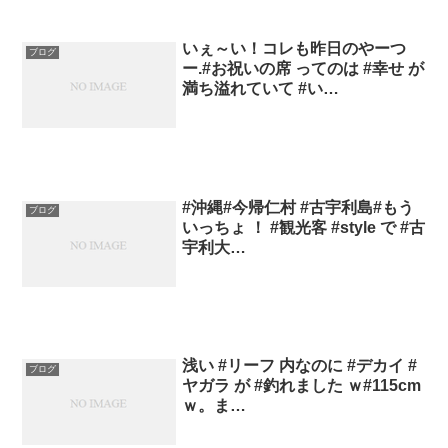
いぇ～い！コレも昨日のやーつ
ブログ
ー.#お祝いの席 ってのは #幸せ が
満ち溢れていて #い…
#沖縄#今帰仁村 #古宇利島#もう
ブログ
いっちょ ！ #観光客 #style で #古
宇利大…
浅い #リーフ 内なのに #デカイ #
ブログ
ヤガラ が #釣れました ｗ#115cm
ｗ。ま…