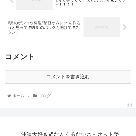
ですがさてリリースと思ったら #ふぁっ
っ！！？！…
#男のポンコツ料理#納豆オムレツ を作ろ
うと思って #納豆 のパックも開けて #ス
タン…
コメント
コメントを書き込む
ホーム
ブログ
沖縄大好き💕なんくるないさ～ネット🌴