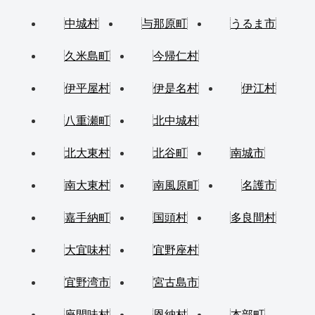
中城村
与那原町
うるま市
久米島町
今帰仁村
伊平屋村
伊是名村
伊江村
八重瀬町
北中城村
北大東村
北谷町
南城市
南大東村
南風原町
名護市
嘉手納町
国頭村
多良間村
大宜味村
宜野座村
宜野湾市
宮古島市
座間味村
恩納村
本部町