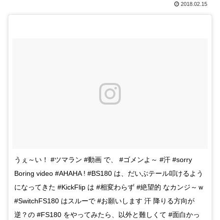
2018.02.15
うぇ～い！ #ツマラン #動画 で、 #ゴメンよ～ #汗 #sorry
Boring video #AHAHA ! #BS180 は、だいぶテール叩けるよう
になってきた #KickFlip は #相変わらず #絶望的 なカンジ～ｗ
#SwitchFS180 はスルーで #お願いします 汗 降りる方向が
逆？の #FS180 をやってみたら、以外と難しくて #面白かっ