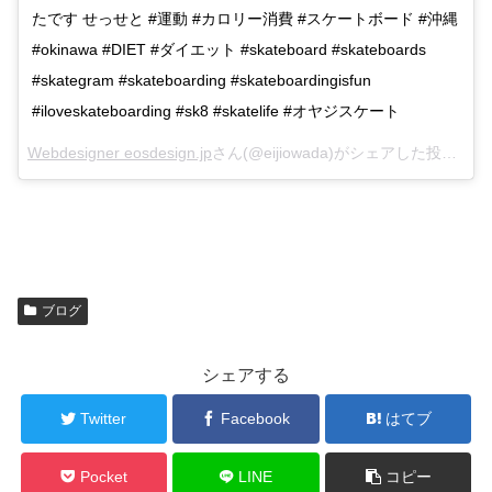
たです せっせと #運動 #カロリー消費 #スケートボード #沖縄
#okinawa #DIET #ダイエット #skateboard #skateboards
#skategram #skateboarding #skateboardingisfun
#iloveskateboarding #sk8 #skatelife #オヤジスケート
Webdesigner eosdesign.jp
さん(@eijiowada)がシェアした投稿 –
Fe
ブログ
シェアする
Twitter
Facebook
はてブ
Pocket
LINE
コピー