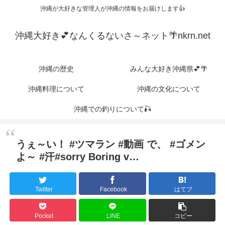
沖縄が大好きな管理人が沖縄の情報をお届けします👍
沖縄大好き💕なんくるないさ～ネット🌴nkrn.net
沖縄の歴史
みんな大好き沖縄県💕🌴
沖縄料理について
沖縄の文化について
沖縄での釣りについて🎣
うぇ～い！ #ツマラン #動画 で、 #ゴメン
よ～ #汗#sorry Boring v…
Twitter
Facebook
はてブ
Pocket
LINE
コピー