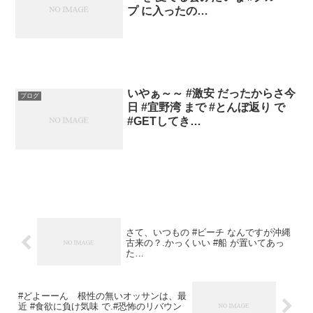
プ に入ったの…
いやぁ～～ #激安 だったからさ今
ブログ
日 #宜野湾 まで #とんぼ返り で
#GETしてき…
さて、いつもの #ビーチ なんですが沖縄
古来の？.かっくいい #船 が置いてあっ
た…
#どよーーん 根性の無いオッサンは、最
近 #食欲に負け気味 で.#恐怖のリバウン