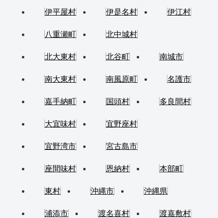
伊平屋村
伊是名村
伊江村
八重瀬町
北中城村
北大東村
北谷町
南城市
南大東村
南風原町
名護市
嘉手納町
国頭村
多良間村
大宜味村
宜野座村
宜野湾市
宮古島市
座間味村
恩納村
本部町
東村
沖縄市
沖縄県
浦添市
渡名喜村
渡嘉敷村