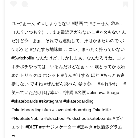
#いやぁーん 💕 #しょうもない #動画 で #さーせん 😰🙏 .
（ん？いつも？） . . まぁ最近アガらないし #ネタもない ん
だけど💦 . まぁ、それでも運動して、汗はかきたいので ボ
ケボケと #ひたすら地味練 . . コレ、まったく持っていない
#Switchollie なんだけど . しかしまぁ、なんだろうね、コレ
ボチボチやっては、いるんだけどなぁ～～ 歳とってから始
めたトリックは ホンット #うんざりする ほど #ちっとも進
捗しない ですね #ぜんぜん飛べん 😂💧👍 . . #やれやれ . . #
笑っていただければ幸い . #沖縄 #名護 #okinawa #nago
#skateboards #skategram #skateboarding
#skateboardingisfun #iloveskateboarding #skatelife
#NoSkateNoLife #oldschool #oldschoolskateboards #ダイ
エット #DIET #オヤジスケーター #ぼやき #飲酒多グラム
ｗ