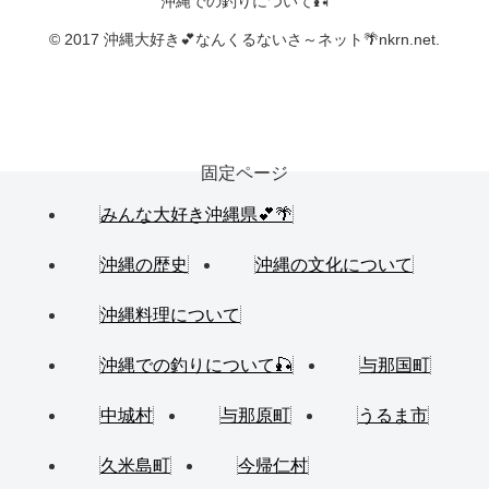
沖縄での釣りについて🎣
© 2017 沖縄大好き💕なんくるないさ～ネット🌴nkrn.net.
固定ページ
みんな大好き沖縄県💕🌴
沖縄の歴史
沖縄の文化について
沖縄料理について
沖縄での釣りについて🎣
与那国町
中城村
与那原町
うるま市
久米島町
今帰仁村