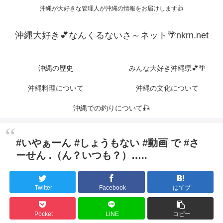
沖縄が大好きな管理人が沖縄の情報をお届けします👍
沖縄大好き💕なんくるないさ～ネット🌴nkrn.net
沖縄の歴史
みんな大好き沖縄県💕🌴
沖縄料理について
沖縄の文化について
沖縄での釣りについて🎣
#いやぁーん #しょうもない #動画 で #さ
ーせん .（ん？いつも？）…..
Twitter
Facebook
はてブ
Pocket
LINE
コピー