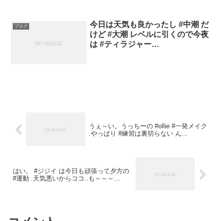
今日は天気も良かったし #中潮 だ
ブログ
けど #大潮 レベルに引くので今夜
は #ティラジャー…
うぇ～い。うっちーの #ollie #一発メイク
.やっぱり #練習は裏切らない ん…
はい。 #ジジイ は今日も頑張って夕方の
#運動 .天気悪いからココ..も～～～…