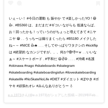
いぇ～い！ #今日の運動 も 賑やか で #楽しかったYO ! 😆
👍 . #BS360 は、まだまだ #ギコい ながらも 低速ならば、
お！回ったかも！っていうのがちょっと増えてきて #ニヤ
ニヤ 😁 . . うっちーは煽りまくったら #BS180 メイクした
ね～～ #NICE 👍🔥 . . . そしてやっぱりワタクシの #kickflip
は #絶望的 なカンジですが、、、何か?😨👎⚰️ｗ . . いいな
ぁ～ #スケートボード . #平和だ 😃✌️☮️ . . . . #沖縄 #名護
#okinawa #nago #skateboards #skategram
#skateboarding #skateboardingisfun #iloveskateboarding
#skatelife #NoSkateNoLife #DIET #ダイエット #ぼやき #ボ
ヤキ #頑張れオレ #みんなありがとうー 💧
e.o.1973
さん(@e.o.1973)がシェアした投稿 –
2019年Feb月3日am5時16分PST