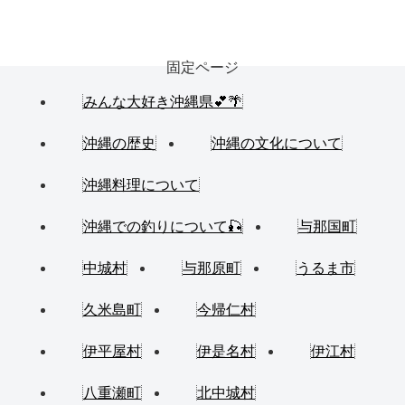
固定ページ
みんな大好き沖縄県💕🌴
沖縄の歴史
沖縄の文化について
沖縄料理について
沖縄での釣りについて🎣
与那国町
中城村
与那原町
うるま市
久米島町
今帰仁村
伊平屋村
伊是名村
伊江村
八重瀬町
北中城村