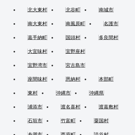
北大東村
北谷町
南城市
南大東村
南風原町
名護市
嘉手納町
国頭村
多良間村
大宜味村
宜野座村
宜野湾市
宮古島市
座間味村
恩納村
本部町
東村
沖縄市
沖縄県
浦添市
渡名喜村
渡嘉敷村
石垣市
竹富町
粟国村
糸満市
西原町
読谷村