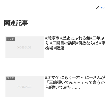
eo
関連記事
#浦添市 #歴史にふれる館#二年ぶ
ブログ
り #二回目の訪問#何故ならば #車
検場 #陸運…
#オマケ にもう一本～ にーさんが
ブログ
「三線弾いてみろ～」って言うか
ら#弾いてみた ……