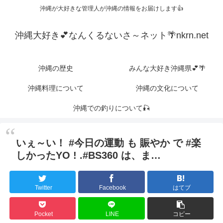
沖縄が大好きな管理人が沖縄の情報をお届けします👍
沖縄大好き💕なんくるないさ～ネット🌴nkrn.net
沖縄の歴史
みんな大好き沖縄県💕🌴
沖縄料理について
沖縄の文化について
沖縄での釣りについて🎣
いぇ～い！ #今日の運動 も 賑やか で #楽
しかったYO ! .#BS360 は、ま…
Twitter
Facebook
はてブ
Pocket
LINE
コピー