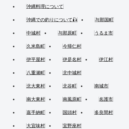
沖縄料理について
沖縄での釣りについて🎣
与那国町
中城村
与那原町
うるま市
久米島町
今帰仁村
伊平屋村
伊是名村
伊江村
八重瀬町
北中城村
北大東村
北谷町
南城市
南大東村
南風原町
名護市
嘉手納町
国頭村
多良間村
大宜味村
宜野座村