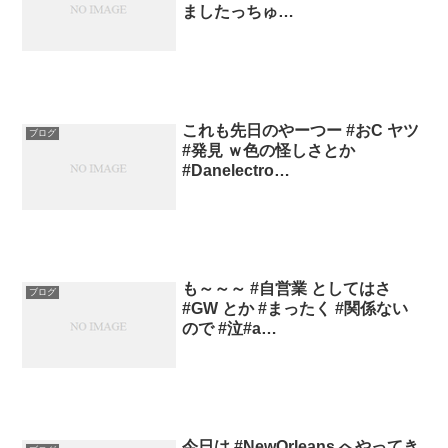
ましたっちゅ…
これも先日のやーつー #おC ヤツ
ブログ
#発見 ｗ色の怪しさとか
#Danelectro…
も～～～ #自営業 としてはさ
ブログ
#GW とか #まったく #関係ない
ので #泣#a…
今日は #NewOrleans へやってき