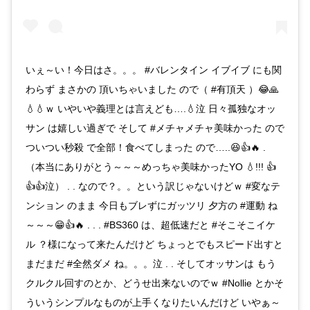
いぇ～い！今日はさ。。。 #バレンタイン イブイブ にも関
わらず まさかの 頂いちゃいました ので（ #有頂天 ）😂🙏
💧💧ｗ いやいや義理とは言えども….💧泣 日々孤独なオッ
サン は嬉しい過ぎで そして #メチャメチャ美味かった ので
ついつい秒殺 で全部！食べてしまった ので…..😆👍🔥 .
（本当にありがとう～～～めっちゃ美味かったYO 💧!!! 👍
👍👍泣） . . なので？。。という訳じゃないけどｗ #変なテ
ンション のまま 今日もブレずにガッツリ 夕方の #運動 ね
～～～😁👍🔥 . . . #BS360 は、超低速だと #そこそこイケ
ル ？様になって来たんだけど ちょっとでもスピード出すと
まだまだ #全然ダメ ね。。。泣 . . そしてオッサンは もう
クルクル回すのとか、どうせ出来ないのでｗ #Nollie とかそ
ういうシンプルなものが上手くなりたいんだけど いやぁ～