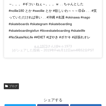
～。。。 #ギコい ねぇ～。。。ｗ . . ちゃんとした
#nollie180 とか #swollie とか #欲しいわ～～～😣👍 . . . #笑
っていただければ幸い . . #沖縄 #名護 #okinawa #nago
#skateboards #skategram #skateboarding
#skateboardingisfun #iloveskateboarding #skatelife
#NoSkateNoLife ##DIET #ぼやき #ボヤキ #頑張れオレ
e.o.1973
さん(@e.o.1973
)がシェアした投稿 –
2019年Feb月12日am4時52分PST
ブログ
シェアする