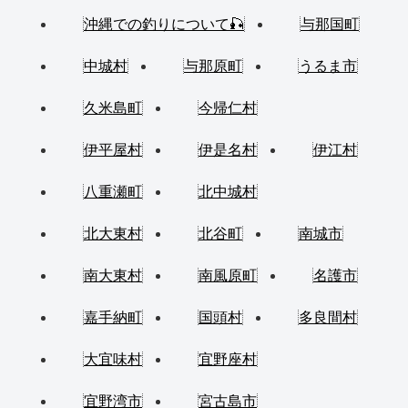
沖縄での釣りについて🎣
与那国町
中城村
与那原町
うるま市
久米島町
今帰仁村
伊平屋村
伊是名村
伊江村
八重瀬町
北中城村
北大東村
北谷町
南城市
南大東村
南風原町
名護市
嘉手納町
国頭村
多良間村
大宜味村
宜野座村
宜野湾市
宮古島市