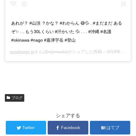
あれが？ #山頂 ？かな？ #わからん 😅💦 . #まだまだ ある
ぞ✨ . . もう30Lくらい #汗かいた 💦 . . . #沖縄 #名護
#okinawa #nago #嘉津宇岳 #登山
eosdesign.jp
さん(@eijiowada)がシェアした投稿 –
2019年Jul月20日pm10時22分PDT
ブログ
シェアする
Twitter
Facebook
はてブ