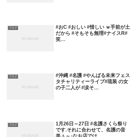
#おC #おしい #惜しい ｗ手前が土
ブログ
だから #そもそも無理#ナイスR#
笑…
#沖縄 #名護 #やんばる未来フェス
ブログ
タチャリティーライブ#琉装 の女
の子二人が #涙そ…
1月26日～27日 #名護さくら祭り
ブログ
です.それに合わせて、名護の音
楽ぅ～♪なお店では…