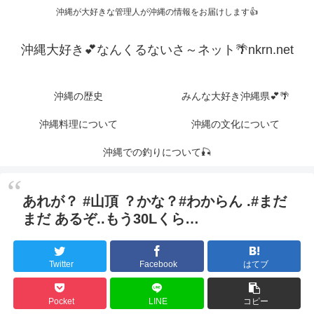
沖縄が大好きな管理人が沖縄の情報をお届けします👍
沖縄大好き💕なんくるないさ～ネット🌴nkrn.net
沖縄の歴史
みんな大好き沖縄県💕🌴
沖縄料理について
沖縄の文化について
沖縄での釣りについて🎣
あれが？ #山頂 ？かな？#わからん .#まだ
まだ あるぞ..もう30Lくら…
Twitter
Facebook
はてブ
Pocket
LINE
コピー