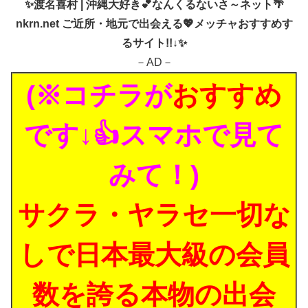
✨
渡名喜村 | 沖縄大好き💕なんくるないさ～ネット🌴
nkrn.net ご近所・地元で出会える💖メッチャおすすめす
るサイト!!↓✨
－AD－
(※コチラが
おすすめ
です↓👍スマホで見て
みて！)
サクラ・ヤラセ一切な
しで日本最大級の会員
数を誇る本物の出会