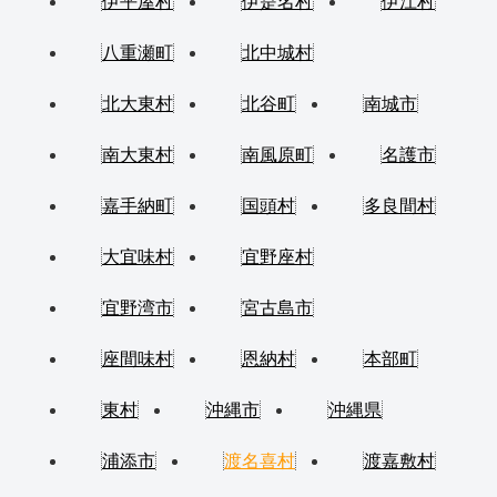
伊平屋村
伊是名村
伊江村
八重瀬町
北中城村
北大東村
北谷町
南城市
南大東村
南風原町
名護市
嘉手納町
国頭村
多良間村
大宜味村
宜野座村
宜野湾市
宮古島市
座間味村
恩納村
本部町
東村
沖縄市
沖縄県
浦添市
渡名喜村
渡嘉敷村