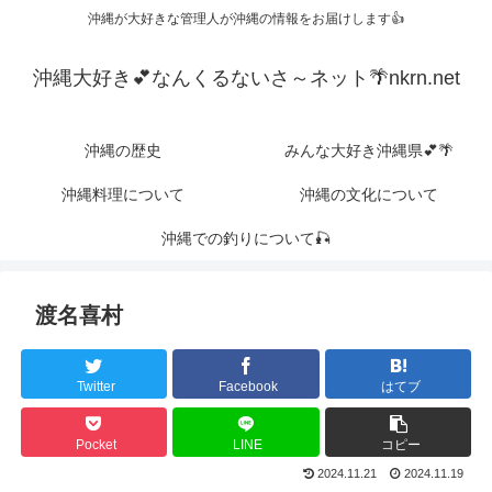
沖縄が大好きな管理人が沖縄の情報をお届けします👍
沖縄大好き💕なんくるないさ～ネット🌴nkrn.net
沖縄の歴史
みんな大好き沖縄県💕🌴
沖縄料理について
沖縄の文化について
沖縄での釣りについて🎣
渡名喜村
Twitter
Facebook
はてブ
Pocket
LINE
コピー
2024.11.21
2024.11.19