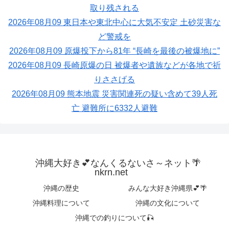
取り残される
2026年08月09 東日本や東北中心に大気不安定 土砂災害な
ど警戒を
2026年08月09 原爆投下から81年 “長崎を最後の被爆地に”
2026年08月09 長崎原爆の日 被爆者や遺族などが各地で祈
りささげる
2026年08月09 熊本地震 災害関連死の疑い含めて39人死
亡 避難所に6332人避難
沖縄大好き💕なんくるないさ～ネット🌴
nkrn.net
沖縄の歴史
みんな大好き沖縄県💕🌴
沖縄料理について
沖縄の文化について
沖縄での釣りについて🎣