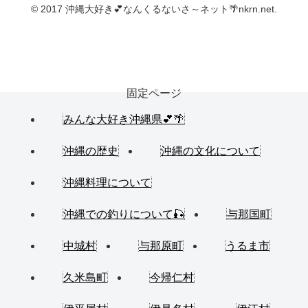
© 2017 沖縄大好き💕なんくるないさ～ネット🌴nkrn.net.
固定ページ
みんな大好き沖縄県💕🌴
沖縄の歴史
沖縄の文化について
沖縄料理について
沖縄での釣りについて🎣
与那国町
中城村
与那原町
うるま市
久米島町
今帰仁村