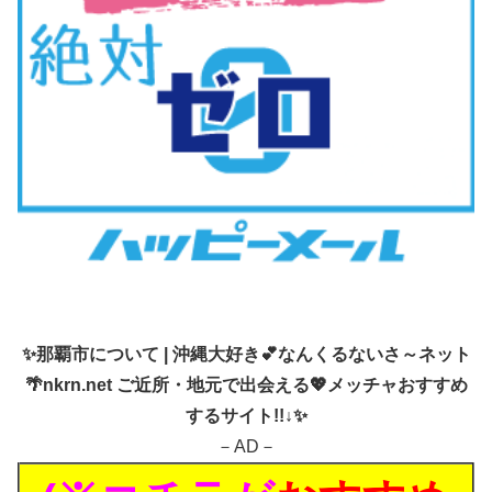
✨
那覇市について | 沖縄大好き💕なんくるないさ～ネット
🌴nkrn.net ご近所・地元で出会える💖メッチャおすすめ
するサイト!!↓✨
－AD－