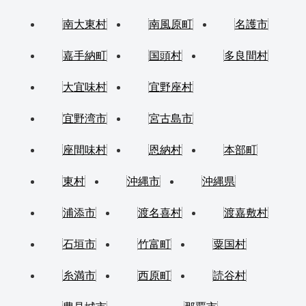
南大東村
南風原町
名護市
嘉手納町
国頭村
多良間村
大宜味村
宜野座村
宜野湾市
宮古島市
座間味村
恩納村
本部町
東村
沖縄市
沖縄県
浦添市
渡名喜村
渡嘉敷村
石垣市
竹富町
粟国村
糸満市
西原町
読谷村