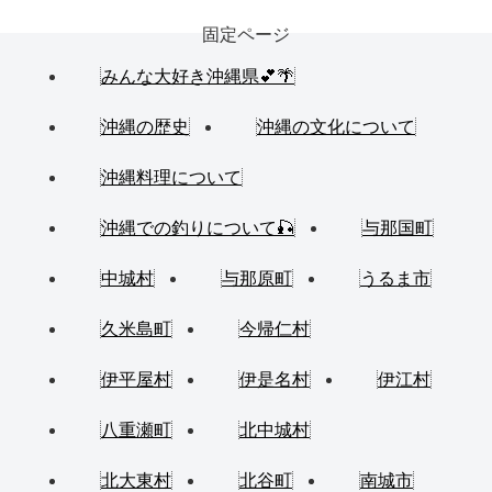
固定ページ
みんな大好き沖縄県💕🌴
沖縄の歴史
沖縄の文化について
沖縄料理について
沖縄での釣りについて🎣
与那国町
中城村
与那原町
うるま市
久米島町
今帰仁村
伊平屋村
伊是名村
伊江村
八重瀬町
北中城村
北大東村
北谷町
南城市