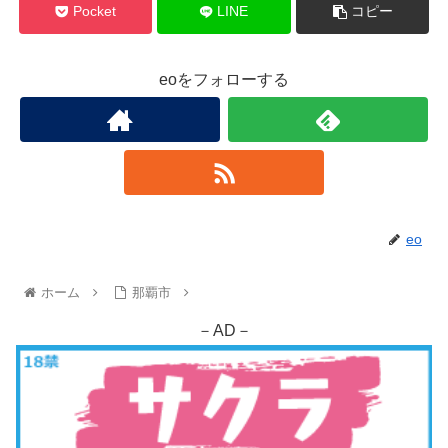
Pocket
LINE
コピー
eoをフォローする
eo
ホーム
那覇市
－AD－